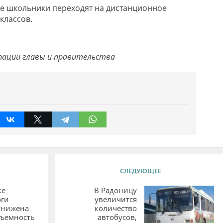
ке школьники переходят на дистанционное
классов.
рации главы и правительства
СЛЕДУЮЩЕЕ
ке
В Радоницу
оги
увеличится
снижена
количество
дъемность
автобусов,