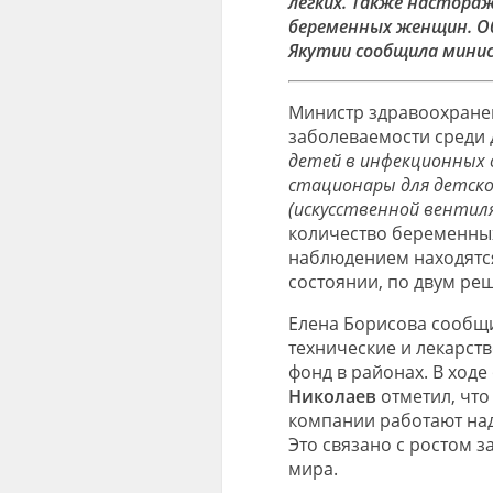
легких. Также настора
беременных женщин. Об
Якутии сообщила минис
Министр здравоохране
заболеваемости среди д
детей в инфекционных
стационары для детског
(искусственной вентиля
количество беременных
наблюдением находятся
состоянии, по двум ре
Елена Борисова сообщи
технические и лекарст
фонд в районах. В ходе
Николаев
отметил, чт
компании работают над
Это связано с ростом з
мира.