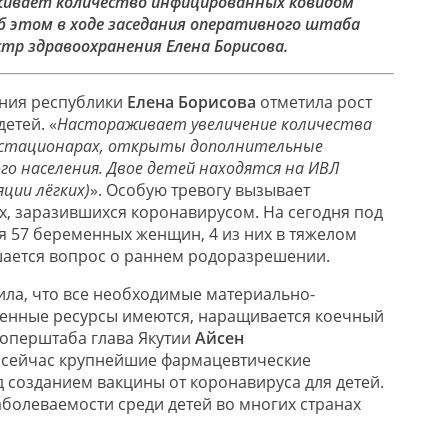
живает количество инфицированных ковидом
 этом в ходе заседания оперативного штаба
тр здравоохранения Елена Борисова.
ния республики
Елена Борисова
отметила рост
етей. «
Настораживает увеличение количества
 стационарах, открыты дополнительные
о населения. Двое детей находятся на ИВЛ
ции лёгких)
». Особую тревогу вызывает
, заразившихся коронавирусом. На сегодня под
 57 беременных женщин, 4 из них в тяжелом
шается вопрос о раннем родоразрешении.
ла, что все необходимые материально-
венные ресурсы имеются, наращивается коечный
 оперштаба глава Якутии
Айсен
о сейчас крупнейшие фармацевтические
 созданием вакцины от коронавируса для детей.
аболеваемости среди детей во многих странах