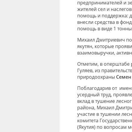
предпринимателей и зе
жителей сел и наслего
помощь и поддержка: д
внесли средства в фон
помощь в виде 1 тонны 
Михаил Дмитриевич под
якутян, которые прояв
взаимовыручки, активн
Отметим, в оперштабе 
Гуляев, из правительст
природоохраны
Семен
Поблагодарив от имени
усердный труд, проявл
вклад в тушение лесно
района, Михаил Дмитр
участие в тушении лес
комитета Государствен
(Якутия) по вопросам 