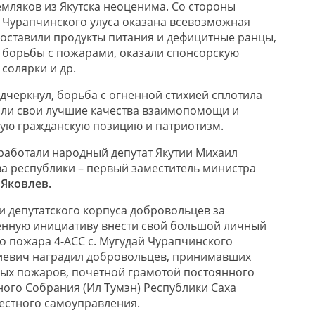
мляков из Якутска неоценима. Со стороны
в Чурапчинского улуса оказана всевозможная
оставили продукты питания и дефицитные ранцы,
д борьбы с пожарами, оказали спонсорскую
солярки и др.
черкнул, борьба с огненной стихией сплотила
или свои лучшие качества взаимопомощи и
ую гражданскую позицию и патриотизм.
работали народный депутат Якутии Михаил
ва республики – первый заместитель министра
 Яковлев.
 депутатского корпуса добровольцев за
енную инициативу внести свой большой личный
го пожара 4-АСС с. Мугудай Чурапчинского
иевич наградил добровольцев, принимавших
ных пожаров, почетной грамотой постоянного
ного Собрания (Ил Тумэн) Республики Саха
местного самоуправления.