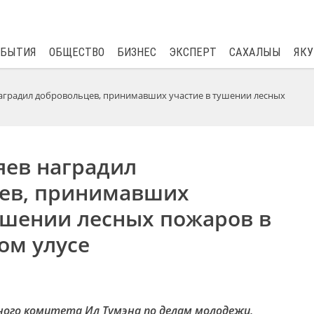
$
80.93
0.2
ОБЫТИЯ
ОБЩЕСТВО
БИЗНЕС
ЭКСПЕРТ
САХАЛЫЫ
ЯКУ
аградил добровольцев, принимавших участие в тушении лесных
яев наградил
ев, принимавших
ушении лесных пожаров в
ом улусе
ого комитета Ил Тумэна по делам молодежи,