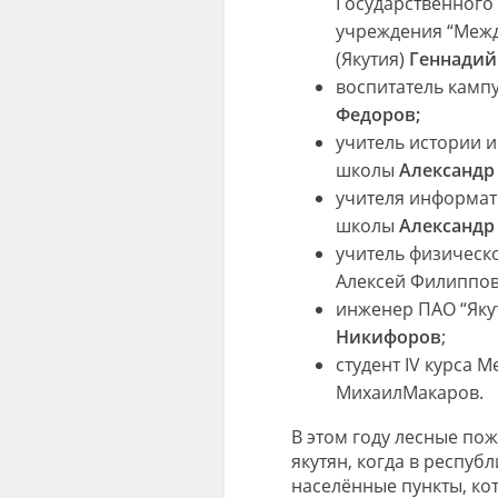
Государственного
учреждения “Межд
(Якутия)
Геннадий
воспитатель камп
Федоров;
учитель истории 
школы
Александр
учителя информат
школы
Александр
учитель физическ
Алексей Филиппов
инженер ПАО “Яку
Никифоров
;
студент IV курса 
МихаилМакаров.
В этом году лесные по
якутян, когда в респуб
населённые пункты, ко