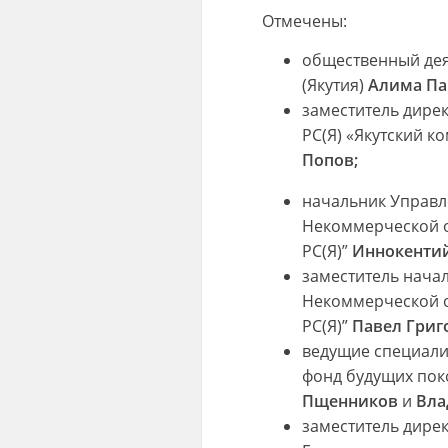
Отмечены:
общественный дея
(Якутия)
Алима Па
заместитель дире
РС(Я) «Якутский 
Попов;
начальник Управл
Некоммерческой о
РС(Я)”
Иннокенти
заместитель нача
Некоммерческой о
РС(Я)”
Павел Григ
ведущие специали
фонд будущих пок
Пщенников
и
Вла
заместитель дире