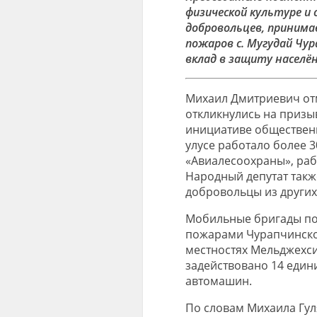
физической культуре и 
добровольцев, принима
пожаров с. Мугудай Чур
вклад в защиту населё
Михаил Дмитриевич отм
откликнулись на призы
инициативе общественн
улусе работало более 3
«Авиалесоохраны», раб
Народный депутат такж
добровольцы из других
Мобильные бригады по
пожарами Чурапчинског
местностях Мельджехси
задействовано 14 един
автомашин.
По словам Михаила Гул