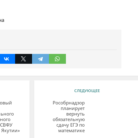
на
СЛЕДУЮЩЕЕ
новый
Рособрнадзор
планирует
льного
вернуть
ного
обязательную
 СВФУ
сдачу ЕГЭ по
 Якутии»
математике