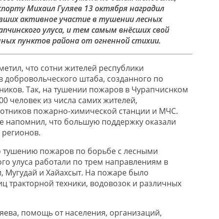
спорту Михаил Гуляев 13 октября наградил
вших активное участие в тушении лесных
апчинского улуса, и тем самым внёсших свой
нных пунктов района от огненной стихии.
етил, что сотни жителей республики
в добровольческого штаба, созданного по
иков. Так, на тушении пожаров в Чурапчиснком
00 человек из числа самих жителей,
отников пожарно-химической станции и МЧС.
е напомнил, что большую поддержку оказали
 регионов.
 тушению пожаров по борьбе с лесными
о улуса работали по трем направлениям в
, Мугудай и Хайахсыт. На пожаре было
иц тракторной техники, водовозок и различных
яева, помощь от населения, организаций,