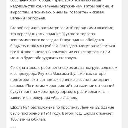
собственности города. «Прекрасно понимаю ваше
недовольство социальным окружением в этом районе. Я
вырос там, и понимаю
,
о чем вы говорите», – сказал
Евгений Григорьев.
Второй вариант, рассма
триваемый городскими властями,
это переезд школы в здание Якутского торгово-
экономического колледжа. Выкуп здания обойдется
бюджету в 180 млн рублей. Зато здесь могут разместиться
все 614 школьников. В помещении есть спортзал, в нем
мож
но будет оборудовать столовую.
Сегодня в школе работает
спецкомиссия
под руководством
и.о
. прокурора Якутска Максима Шульженко, которая
подготовит экспертное заключение о состоянии здания
школы. «По итогам мероприятий при наличии оснований
будут приняты меры прокурорского реагирования», –
заявил
и.о
. прокурора Айдар Иванов.
Школа №
1 расположена по
проспект
у
Ленина, 32. Здание
было построено в 1941 году. В этом году школа отмечает
100-летний юбилей.