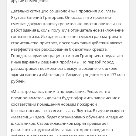
другие помещения.
Детально ситуацию со школой №
1 прояснил
и.о
. главы
Якутска Евгений Григорьев. Он сказал, что проектно-
сметная документация укрепительно-восстановительных
работ здания школы получила отрицательное заключение
госэкспертизы
. Исходя из этого нет смысла рассматривать
строительство
пристроя
, поскольку такие действия влекут
неэффективное расходование бюджетных средств.
Городская администрация, отметил Григорьев, предлагает
иные варианты решения проблемы. По первой город
рассматривает возможность выкупа соседнего к школе
здания клиники «Метелица». Владелец оценил его в 137 млн
рублей.
«Мы встречались с ним в понедельник. Решили, что
предприниматель должен будет оформить заключение о
соответствии помещения нормам пожарной
безопасности», – сказал
и.о
. главы Якутска. В случае выкупа
«Метелицы» здесь будет организовано обучение младших
школьников. Старшеклассников мэрия предлагает
разместить в здании «Ниагары», которое находится в