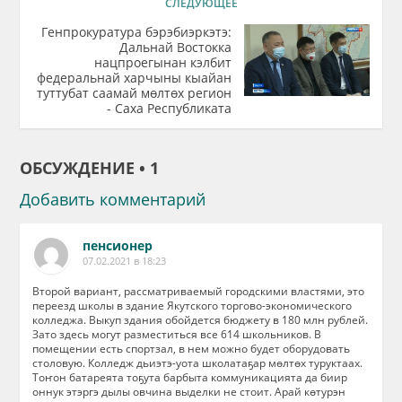
СЛЕДУЮЩЕЕ
Генпрокуратура бэрэбиэркэтэ:
Дальнай Востокка
нацпроегынан кэлбит
федеральнай харчыны кыайан
туттубат саамай мөлтөх регион
- Саха Республиката
ОБСУЖДЕНИЕ • 1
Добавить комментарий
пенсионер
07.02.2021 в 18:23
Второй вариант, рассматриваемый городскими властями, это
переезд школы в здание Якутского торгово-экономического
колледжа. Выкуп здания обойдется бюджету в 180 млн рублей.
Зато здесь могут разместиться все 614 школьников. В
помещении есть спортзал, в нем можно будет оборудовать
столовую. Колледж дьиэтэ-уота школатаҕар мөлтөх туруктаах.
Тоҥон батареята тоҕута барбыта коммуникацията да биир
оннук этэргэ дылы овчина выделки не стоит. Арай көтурэн