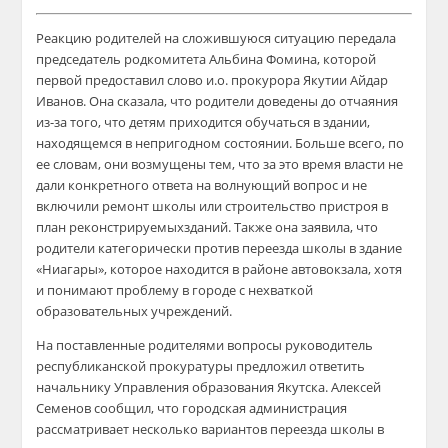
Реакцию родителей на сложившуюся ситуацию передала
председатель
родкомитета
Альбина Фомина, которой
первой предоставил слово
и.о
. прокурора Якутии Айдар
Иванов. Она сказала, что родители доведены до отчаяния
из-за того, что детям приходится обучаться в здании,
находящемся в непригодном состоянии. Больше всего, по
ее словам, они возмущены тем, что за это время власти не
дали конкретного ответа на волнующий вопрос и не
включили ремонт школы или строительство
пристроя
в
план
реконстрируемых
зданий. Также она заявила, что
родители категорически против переезда школы в здание
«Ниагары», которое находится в районе автовокзала, хотя
и понимают проблему в городе с нехваткой
образовательных учреждений.
На поставленные родителями вопросы руководитель
республиканской прокуратуры предложил ответить
начальнику Управления образования Якутска. Алексей
Семенов сообщил, что городская администрация
рассматривает несколько вариантов пере
езда школы в