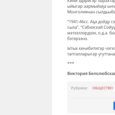
Кини эдэригэр тырахта
ыйыгар аармыйаҕа ыҥы
Монголиянан сылдьыбы
“1941-46сс. Аҕа дойду 
сыла”, “Сэбиэскэй Сойу
мэтээллэрдээх, о.д.а. б
бэтэрээнэ.
Ытык киһибитигэр чэги
тапталларыгар угуттана
***
Виктория Белолюбска
Рубрики:
ОБЩЕСТВО