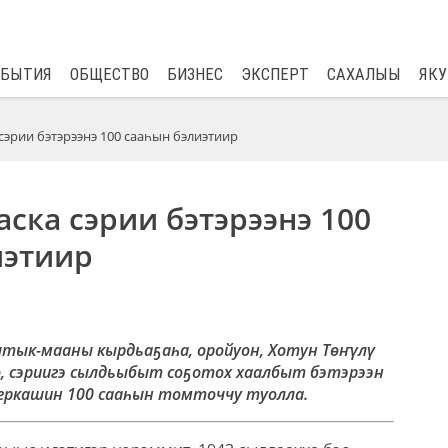
$
82.17
0.76
ОБЫТИЯ
ОБЩЕСТВО
БИЗНЕС
ЭКСПЕРТ
САХАЛЫЫ
ЯКУ
сэрии бэтэрээнэ 100 сааһын бэлиэтиир
ска сэрии бэтэрээнэ 100
иэтиир
ытык-мааны кырдьаҕаһа, оройуон, Хотун Төҥүлү
, сэриигэ сылдьыбыт соҕотох хаалбыт бэтэрээн
еркашин 100 сааһын томточчу туолла.