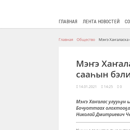
ГЛАВНАЯ
ЛЕНТА НОВОСТЕЙ
С
Главная
Общество
Мэҥэ Хаҥаласка 
Мэҥэ Хаҥала
сааһын бэл
14.01.2021
14:25
0
Мэҥэ Хаҥалас улууһун 
Бочуоттаах олохтооҕо
Николай Дмитриевич Ч