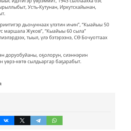
рыыс идэтигэр үөрэммит, 1943 сыллаахха бэс
рыллыбыт, Усть-Кутунан, Иркутскайынан,
т.
сэриитигэр дьоһуннаах үлэтин иһин”, “Кыайыы 50
ус маршала Жуков”, “Кыайыы 60 сыла”
элиэлэрдээх, тыыл, үлэ бэтэрээнэ, СӨ Бочуоттаах
эн доруобуйаны, оҕолорун, сиэннэрин
н үөрэ-көтө сылдьаргар баҕарабыт.
я