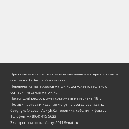
При полном или частичном использовании материалов сайта
ссылка на Aartyk.ru oбязательна.
Перепечатка материалов Aartyk.Ru допускается только с
согласия издания Aartyk.Ru.
Настоящий ресурс может содержать материалы 18+.
Позиция автора и издания могут не всегда совпадать.
Copyright © 2026 - Aartyk.Ru – хроника, события и факты.
Телефон: +7 (964) 415 5623
Электронная почта: Aartyk2011@mail.ru