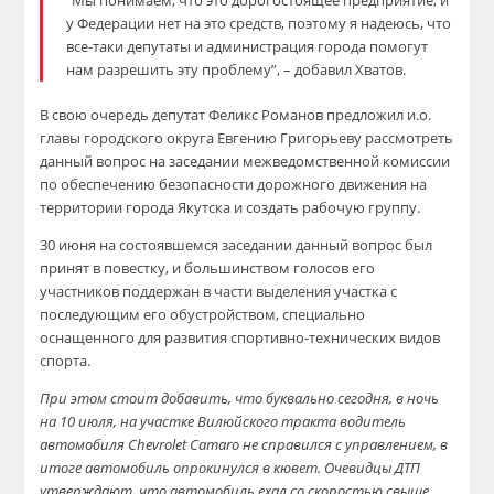
“Мы понимаем, что это дорогостоящее предприятие, и
у Федерации нет на это средств, поэтому я надеюсь, что
все-таки депутаты и администрация города помогут
нам разрешить эту проблему”, – добавил Хватов.
В свою очередь депутат Феликс Романов предложил и.о.
главы городского округа Евгению Григорьеву рассмотреть
данный вопрос на заседании межведомственной комиссии
по обеспечению безопасности дорожного движения на
территории города Якутска и создать рабочую группу.
30 июня на состоявшемся заседании данный вопрос был
принят в повестку, и большинством голосов его
участников поддержан в части выделения участка с
последующим его обустройством, специально
оснащенного для развития спортивно-технических видов
спорта.
При этом стоит добавить, что буквально сегодня, в ночь
на 10 июля, на участке Вилюйского тракта водитель
автомобиля Chevrolet Camaro не справился с управлением, в
итоге автомобиль опрокинулся в кювет. Очевидцы ДТП
утверждают, что автомобиль ехал со скоростью свыше