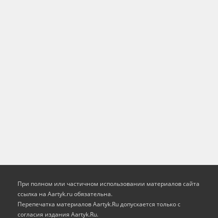
При полном или частичном использовании материалов сайта
ссылка на Aartyk.ru oбязательна.
Перепечатка материалов Aartyk.Ru допускается только с
согласия издания Aartyk.Ru.