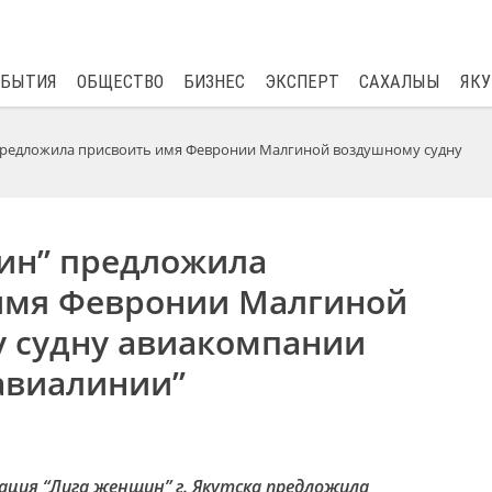
$
82.17
0.76
ОБЫТИЯ
ОБЩЕСТВО
БИЗНЕС
ЭКСПЕРТ
САХАЛЫЫ
ЯКУ
предложила присвоить имя Февронии Малгиной воздушному судну
ин” предложила
имя Февронии Малгиной
 судну авиакомпании
авиалинии”
ция “Лига женщин” г. Якутска предложила