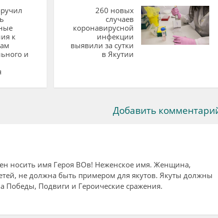
оручил
260 новых
ь
случаев
ные
коронавирусной
ия к
инфекции
там
выявили за сутки
ьного и
в Якутии
я
Добавить комментари
ен носить имя Героя ВОв! Неженское имя. Женщина,
тей, не должна быть примером для якутов. Якуты должны
а Победы, Подвиги и Героические сражения.