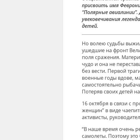
присвоить имя Феврони
“Полярные авиалинии”.
увековечивания легенд
детей.
Но волею судьбы выжил
ушедшие на фронт Вели
поля сражения. Матери
чудо и она не перестав
без вести. Первой траг
военные годы вдове, м
самостоятельно рыбачи
Потеряв своих детей на
16 октября в связи с п
женщин” в виде чаепит
активисты, руководите
“В наше время очень р
самолеты. Поэтому это