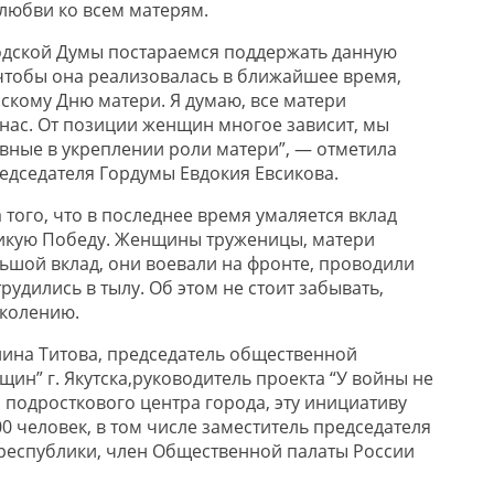
 любви ко всем матерям.
одской Думы постараемся поддержать данную
чтобы она реализовалась в ближайшее время,
скому Дню матери. Я думаю, все матери
нас. От позиции женщин многое зависит, мы
вные в укреплении роли матери”, — отметила
едседателя Гордумы Евдокия Евсикова.
а того, что в последнее время умаляется вклад
икую Победу. Женщины труженицы, матери
ьшой вклад, они воевали на фронте, проводили
рудились в тылу. Об этом не стоит забывать,
колению.
нина Титова, председатель общественной
ин” г. Якутска,руководитель проекта “У войны не
 подросткового центра города, эту инициативу
0 человек, в том числе заместитель председателя
республики, член Общественной палаты России