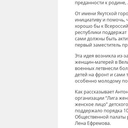
преданности к родине,
От имени Якутской гор
инициативу и помочь, 
хорошо бы к Всероссий
республики поддержат 
сами должны быть акти
первый заместитель пр
Эта идея возникла из-з
женщин-матерей в Вел
военных летвнесли бол
детей на фронт и сами т
особенно молодому по
Как рассказывает Анто
организации “Лига женщ
женское лицо” детского
поддержало порядка 10
Общественной палаты 
Лена Ефремова.