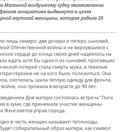
и Малгиной воздушному судну авиакомпании
 Данная инициатива выдвинута в целях
арной якутской женщины, которая родила 20
и лишь семеро: две дочери и пятеро сыновей,
кой Отечественной войны и не вернувшиеся с
нское сердце до конца своих дней надеялось на
ала ждать хотя бы одного из сыновей, пропавших
ической потерей стала смерть мужа, в тяжелые
атери-героине не на кого было положиться. Она
ла, охотилась, шила теплую одежду для фронта.
 войне, она прожила в возрасте до 90 лет.
роведением Дня матери состоялась встреча “Лиги
ия в зуме, где принимали участие женщины-
ли Женсоветов управ города.
едко в честь женщин называют теплоходы,
 будет собирательный образ матери, как символ