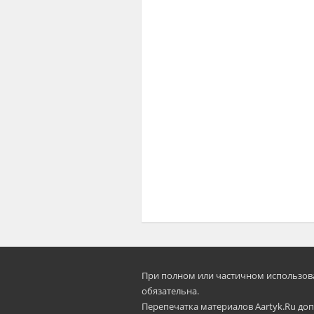
При полном или частичном использован
oбязательна.
Перепечатка материалов Aartyk.Ru допу