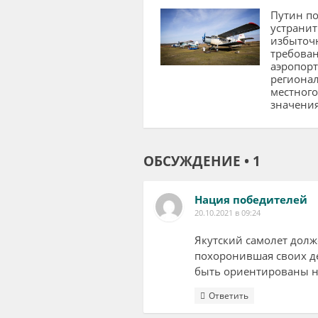
Путин п
устранит
избыточ
требован
аэропор
регионал
местного
значени
ОБСУЖДЕНИЕ • 1
Нация победителей
20.10.2021 в 09:24
Якутский самолет долж
похоронившая своих де
быть ориентированы н
Ответить