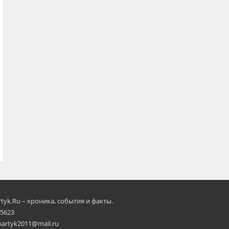
rtyk.Ru – хроника, события и факты.
 5623
Aartyk2011@mail.ru