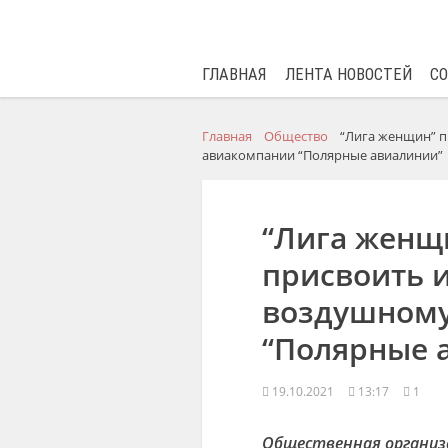
ГЛАВНАЯ
ЛЕНТА НОВОСТЕЙ
С
Главная
Общество
“Лига женщин” 
авиакомпании “Полярные авиалинии”
“Лига женщ
присвоить 
воздушному
“Полярные 
19.10.2021
13:17
1
Общественная организа