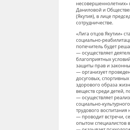
несовершеннолетних» 
Даниловой и Обществен
(Якутия), в лице пред
сотрудничестве.
«Лига отцов Якутии» ст
социально-реабилитац
попечитель будет реша
— осуществляет деятел
благоприятных условий
защиты прав и законны
— организует проведен
досуговых, спортивных
здорового образа жизн
веществ среди детей, п
— осуществляет реали
социально-культурного
трудового воспитания 
— проводит встречи, с
опытом специалистов в
— оказывает психолог