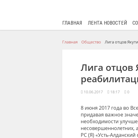
ГЛАВНАЯ
ЛЕНТА НОВОСТЕЙ
С
Главная
Общество
Лига отцов Якут
Лига отцов 
реабилитац
10.06.2017
18:17
0
8 июня 2017 года во В
придавая важное знач
необходимости улучше
несовершеннолетних, а
РС (Я) «Усть-Алдански