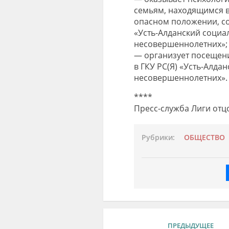
семьям, находящимся в
опасном положении, со
«Усть-Алданский социа
несовершеннолетних»;
— организует посещени
в ГКУ РС(Я) «Усть-Алд
несовершеннолетних».
****
Пресс-служба Лиги отцо
Рубрики:
ОБЩЕСТВО
ПРЕДЫДУЩЕЕ