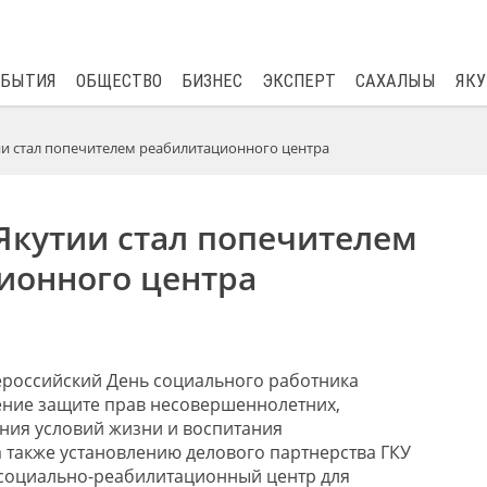
$
80.93
0.2
ОБЫТИЯ
ОБЩЕСТВО
БИЗНЕС
ЭКСПЕРТ
САХАЛЫЫ
ЯКУ
ии стал попечителем реабилитационного центра
Якутии стал попечителем
ионного центра
сероссийский День социального работника
ение защите прав несовершеннолетних,
ния условий жизни и воспитания
 также установлению делового партнерства ГКУ
й социально-реабилитационный центр для