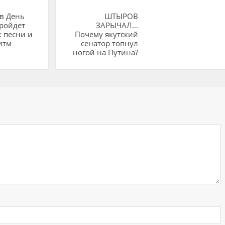
в День
ШТЫРОВ
ройдет
ЗАРЫЧАЛ…
 песни и
Почему якутский
итм
сенатор топнул
ногой на Путина?
ий