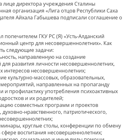
в лице директора учреждения Сталины
ная организация «Лига отцов Республики Саха
седателя Айхала Габышева подписали соглашение о
ал попечителем ГКУ РС (Я) «Усть-Алданский
ионный центр для несовершеннолетних». Как
ть следующие задачи:
ьность, направленную на создание
 для развития личности несовершеннолетних,
х интересов несовершеннолетних;
ие культурно-массовых, образовательных,
 мероприятий, направленных на пропаганду
и и профилактику употребления психоактивных
одростков и их родителей;
зацию совместных программ и проектов
, духовно-нравственного, патриотического,
несовершеннолетних;
еминары, круглые столы, конференции по обмену
 сфере воспитания несовершеннолетних;
ическую, социальную и иные виды помощи