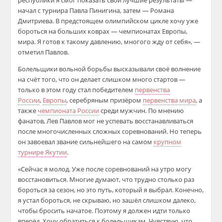
республики я смог показать свои лучшие результаты —
начал с турнира Павла Пинигина, затем — Романа
Дмитриева. В предстоящем олимпийском цикле хочу уже
бороться на больших коврах — чемпионатах Европы,
мира. Я готов к такому давлению, многого жду от себя», —
отметил Павлов.
Болельщики вольной борьбы высказывали своё волнение
на счёт того, что он делает слишком много стартов —
только в этом году стал победителем
первенства
России
,
Европы
, серебряным призёром
первенства мира
, а
также
чемпионата России
среди мужчин. По мнению
фанатов, Лев Павлов мог не успевать восстанавливаться
после многочисленных сложных соревнований. Но теперь
он завоевал звание сильнейшего на самом
крупном
турнире Якутии
.
«Сейчас я молод. Уже после соревнований на утро могу
восстановиться. Многие думают, что трудно столько раз
бороться за сезон, но это путь, который я выбрал. Конечно,
я устал бороться, не скрываю, но зашёл слишком далеко,
чтобы бросить начатое. Поэтому я должен идти только
вперёд. Хочу обратиться к болельщикам. Чувствую, что