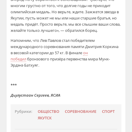
многим грустно от того, что долгие годы не приходит
олимпийская медаль. Но верьте, ждите. Зажжется звезда в
Якутии, пусть может не мы или наши старшие братья, но
медаль придёт. Просто верьте, мы все слышим ваши слова,
желайте только лучшего», — обратился борец.
Напомним, что Лев Павлов стал победителем
международного соревнования памяти Дмитрия Коркина
в весовой категории до 57 кг. В финале
он
победил
бронзового призёра первенства мира Мунх-
Эрдэнэ Батхуяг.
***
Дьулустаан Сергеев, ЯСИА
Рубрики:
ОБЩЕСТВО
СОРЕВНОВАНИЕ
СПОРТ
ЯКУТСК