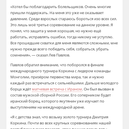
«Хотел бы поблагодарить болельщиков. Очень многие
пришли поддержать. На меня это уже не оказывает
давление. Среди взрослых стараюсь бороться изо всех сил.
Это лишь моё третье соревнование на данном уровне. Я
понял, что защита у меня хорошая, но нужно ещё
работать, исправлять ошибки, тогда никому не уступлю.
Все прошедшие схватки для меня являются сложными, мне
нужно прежде всего победить себя, собраться, убрать
сомнения», — сказал Лев Павлов.
Павлов обратил внимание, что поборолся в финале
международного турнира Коркина с лидером команды
Монголии, призёром первенства мира, так и нужно
каждый раз встречаться с сильнейшими. Дальше молодого
борца ждёт
матчевая встреча с Ираном
. Он был вызван в
состав мужской сборной России. Его соперником будет
иранский борец, которого якутянин уже изучает по
выступлениям на международной арене.
«Я с детства знал, что возьму золото турнира Дмитрия
Коркина. Почти во всех крупных соревнованиях нашей