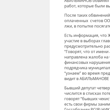
АБИЛЬМАНОВ обвинял 
работ, которые были 
После таких обвинений
оплаченных счетов ОО
лжи, в попытке посяга
Есть информация, что
участие в выборах глав
предусмотрительно рас
“Говорят, что от имени
направлена жалоба на 
финансовых нарушениях
подрядчика муниципаль
“узнаем” во время пре
видит в АБИЛЬМАНОВЕ 
Бывший депутат четвер
числится в списках пот
говорят “бывших чекис
есть свои фирмы заним
Госсобрании РС(Я) НИ