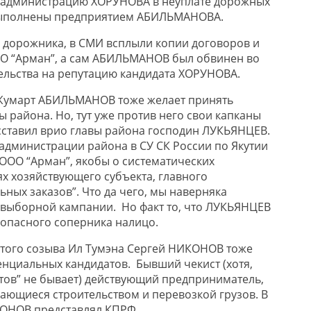
администрацию ХОРУНОВА в неуплате дорожных
выполнены предприятием АБИЛЬМАНОВА.
 дорожника, в СМИ всплыли копии договоров и
О “Арман”, а сам АБИЛЬМАНОВ был обвинен во
тельства на репутацию кандидата ХОРУНОВА.
 Жумарт АБИЛЬМАНОВ тоже желает принять
ы района. Но, тут уже против него свои капканы
ставил врио главы района господин ЛУКЬЯНЦЕВ.
 администрации района в СУ СК России по Якутии
ООО “Арман”, якобы о систематических
 хозяйствующего субъекта, главного
ных заказов”. Что да чего, мы наверняка
двыборной кампании. Но факт то, что ЛУКЬЯНЦЕВ
опасного соперника налицо.
того созыва Ил Тумэна Сергей НИКОНОВ тоже
енциальных кандидатов. Бывший чекист (хотя,
тов” не бывает) действующий предприниматель,
ающиеся строительством и перевозкой грузов. В
КОНОВ представлял КПРФ.