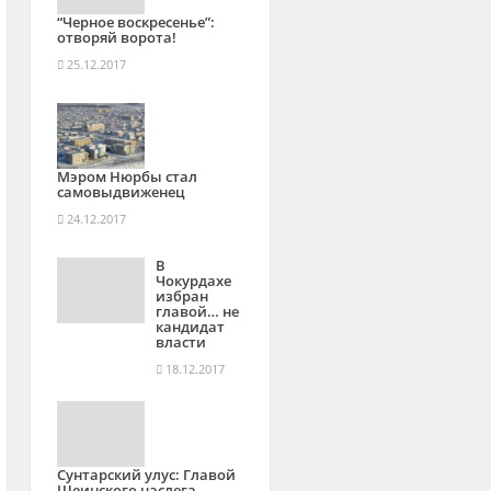
“Черное воскресенье”:
отворяй ворота!
25.12.2017
Мэром Нюрбы стал
самовыдвиженец
24.12.2017
В
Чокурдахе
избран
главой… не
кандидат
власти
18.12.2017
Сунтарский улус: Главой
Шеинского наслега