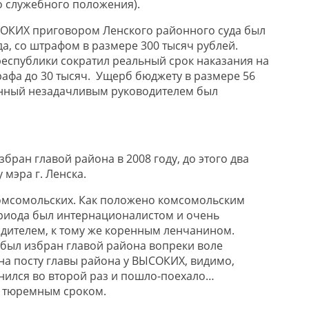
 служебного положения).
ОКИХ приговором Ленского районного суда был
а, со штрафом в размере 300 тысяч рублей.
еспублики сократил реальный срок наказания на
рафа до 30 тысяч. Ущерб бюджету в размере 56
енный незадачливым руководителем был
ран главой района в 2008 году, до этого два
 мэра г. Ленска.
мсомольских. Как положено комсомольским
риода был интернационалистом и очень
дителем, к тому же коренным ленчанином.
н был избран главой района вопреки воле
 на посту главы района у ВЫСОКИХ, видимо,
нился во второй раз и пошло-поехало…
 тюремным сроком.