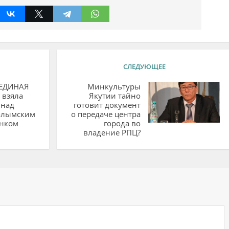
СЛЕДУЮЩЕЕ
«ЕДИНАЯ
Минкультуры
 взяла
Якутии тайно
 над
готовит документ
олымским
о передаче центра
нком
города во
владение РПЦ?
ий