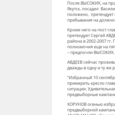
После ВЫСОКИХ, на пра
Якутск, посадил Васил
положено, претендует 
пребывания на должно
Кроме него на пост гл
претендует Сергей АВД
района в 2002-2007 гг.
полномочия еще на пят
– предпочли ВЫСОКИХ.
АВДЕЕВ сейчас проживае
дважды в одну и ту же р
“Избранный 10 сентябр
примерить кресло глав
ситуации. Удивительная
предвыборные кампани
ХОРУНОВ осенью избрал
предвыборной кампани