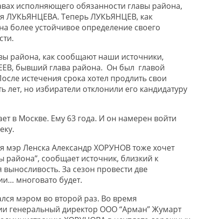
вах исполняющего обязанности главы района,
ия ЛУКЬЯНЦЕВА. Теперь ЛУКЬЯНЦЕВ, как
на более устойчивое определение своего
сти.
авы района, как сообщают наши источники,
ЕЕВ, бывший глава района. Он был главой
 После истечения срока хотел продлить свои
ь лет, но избиратели отклонили его кандидатуру
т в Москве. Ему 63 года. И он намерен войти
еку.
я мэр Ленска Александр ХОРУНОВ тоже хочет
ы района”, сообщает источник, близкий к
 выносливость. За сезон провести две
и… многовато будет.
ся мэром во второй раз. Во время
и генеральный директор ООО “Арман” Жумарт