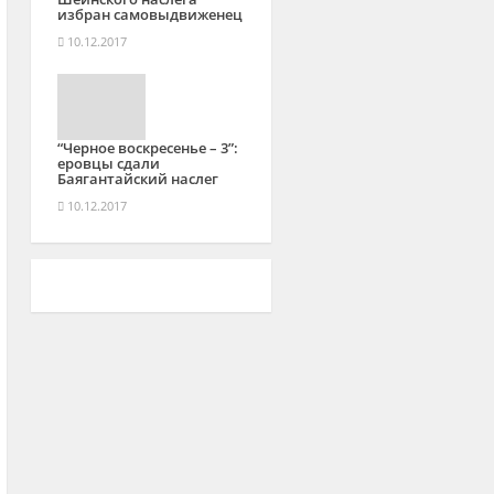
избран самовыдвиженец
10.12.2017
“Черное воскресенье – 3”:
еровцы сдали
Баягантайский наслег
10.12.2017