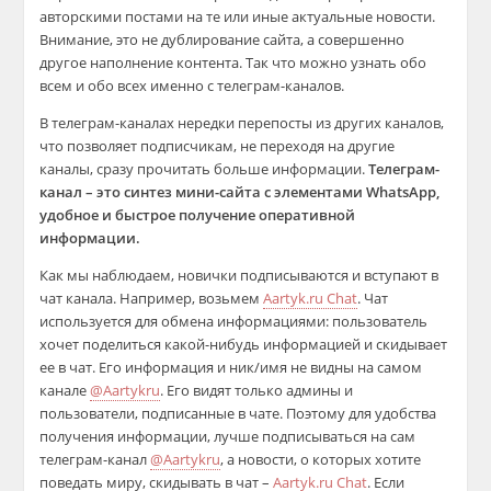
авторскими постами на те или иные актуальные новости.
Внимание, это не дублирование сайта, а совершенно
другое наполнение контента. Так что можно узнать обо
всем и обо всех именно с телеграм-каналов.
В телеграм-каналах нередки перепосты из других каналов,
что позволяет подписчикам, не переходя на другие
каналы, сразу прочитать больше информации.
Телеграм-
канал – это синтез мини-сайта с элементами WhatsApp,
удобное и быстрое получение оперативной
информации.
Как мы наблюдаем, новички подписываются и вступают в
чат канала. Например, возьмем
Aartyk.ru Chat
. Чат
используется для обмена информациями: пользователь
хочет поделиться какой-нибудь информацией и скидывает
ее в чат. Его информация и ник/имя не видны на самом
канале
@Aartykru
. Его видят только админы и
пользователи, подписанные в чате. Поэтому для удобства
получения информации, лучше подписываться на сам
телеграм-канал
@Aartykru
, а новости, о которых хотите
поведать миру, скидывать в чат –
Aartyk.ru Chat
. Если