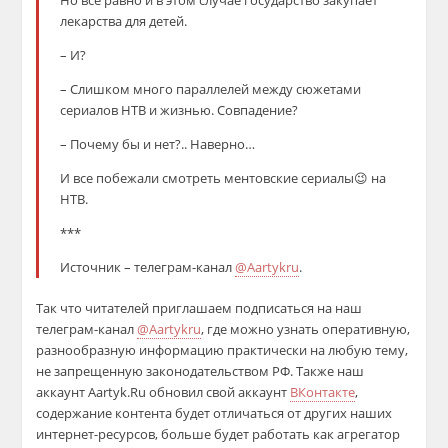
Но все равно и в этом случае государство закупает
лекарства для детей.
– И?
– Слишком много параллелей между сюжетами
сериалов НТВ и жизнью. Совпадение?
– Почему бы и нет?.. Наверно…
И все побежали смотреть ментовские сериалы😉 на
НТВ.
***
Источник – телеграм-канал
@Aartykru
.
Так что читателей приглашаем подписаться на наш
телеграм-канал
@Aartykru
, где можно узнать оперативную,
разнообразную информацию практически на любую тему,
не запрещенную законодательством РФ. Также наш
аккаунт Aartyk.Ru обновил свой аккаунт
ВКонтакте
,
содержание контента будет отличаться от других наших
интернет-ресурсов, больше будет работать как агрегатор