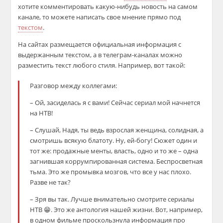
хотите комментировать какую-нибудь новость на самом
канале, то можете написать свое мнение прямо под
текстом
.
На сайтах размещается официальная информация с
выдержанным текстом, а в телеграм-каналах можно
разместить текст любого стиля. Например, вот такой:
Разговор между коллегами:
– Ой, засиделась я с вами! Сейчас сериал мой начнется
на НТВ!
– Слушай, Надя, ты ведь взрослая женщина, солидная, а
смотришь всякую блатоту. Ну, ей-богу! Сюжет один и
тот же: продажные менты, власть, одно и то же – одна
загнившая коррумпированная система. Беспросветная
тьма. Это же промывка мозгов, что все у нас плохо.
Разве не так?
– Зря вы так. Лучше внимательно смотрите сериалы
НТВ 😁. Это же антология нашей жизни. Вот, например,
в одном фильме проскользнула информация про