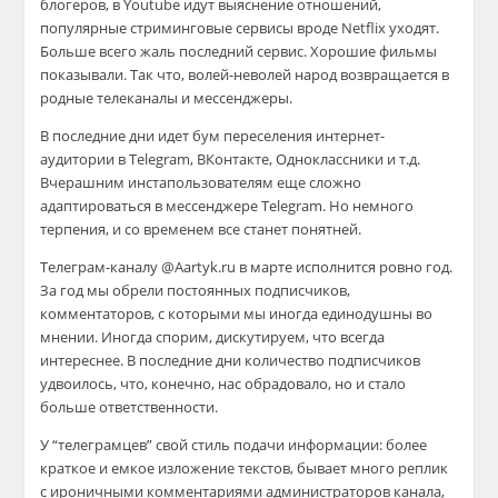
блогеров, в Youtube идут выяснение отношений,
популярные стриминговые сервисы вроде Netflix уходят.
Больше всего жаль последний сервис. Хорошие фильмы
показывали. Так что, волей-неволей народ возвращается в
родные телеканалы и мессенджеры.
В последние дни идет бум переселения интернет-
аудитории в Telegram, ВКонтакте, Одноклассники и т.д.
Вчерашним инстапользователям еще сложно
адаптироваться в мессенджере Telegram. Но немного
терпения, и со временем все станет понятней.
Телеграм-каналу @Aartyk.ru в марте исполнится ровно год.
За год мы обрели постоянных подписчиков,
комментаторов, с которыми мы иногда единодушны во
мнении. Иногда спорим, дискутируем, что всегда
интереснее. В последние дни количество подписчиков
удвоилось, что, конечно, нас обрадовало, но и стало
больше ответственности.
У “телеграмцев” свой стиль подачи информации: более
краткое и емкое изложение текстов, бывает много реплик
с ироничными комментариями администраторов канала,