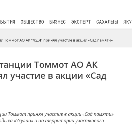
$
82.17
0.76
ОБЫТИЯ
ОБЩЕСТВО
БИЗНЕС
ЭКСПЕРТ
САХАЛЫЫ
ЯКУ
ии Томмот АО АК “ЖДЯ” принял участие в акции «Сад памяти»
станции Томмот АО АК
л участие в акции «Сад
ции Томмот принял участие в акции «Сад памяти»
дыха «Укулан» и на территории участкового