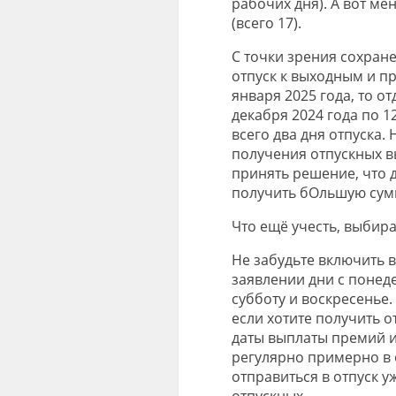
рабочих дня). А вот ме
(всего 17).
С точки зрения сохран
отпуск к выходным и пр
января 2025 года, то о
декабря 2024 года по 1
всего два дня отпуска.
получения отпускных в
принять решение, что д
получить
бОльшую
сум
Что ещё учесть, выбира
Не забудьте включить в
заявлении дни с понеде
субботу и воскресенье.
если хотите получить 
даты выплаты премий и
регулярно примерно в о
отправиться в отпуск у
отпускных.