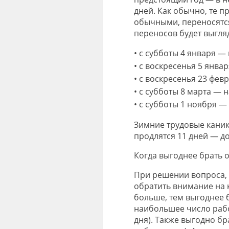
дней. Как обычно, те 
обычными, переносятся
переносов будет выгляд
•
с субботы 4 января — 
•
с воскресенья 5 январ
•
с воскресенья 23 февр
•
с субботы 8 марта — н
•
с субботы 1 ноября —
Зимние трудовые канику
продлятся 11 дней — до
Когда выгоднее брать о
При решении вопроса, к
обратить внимание на 
больше, тем выгоднее б
наибольшее число рабо
дня). Также выгодно бра