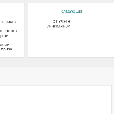
СЛЕДУЮЩЕЕ
нглеров»
ОТ ҮЛЭТЭ
ы
ЭРЧИМИРЭР
твенного
утии
елями
 приза
ий