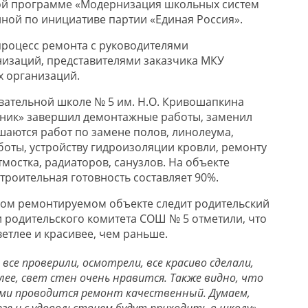
ой программе «Модернизация школьных систем
ной по инициативе партии «Единая Россия».
 процесс ремонта с руководителями
изаций, представителями заказчика МКУ
х организаций.
ательной школе № 5 им. Н.О. Кривошапкина
ник» завершил демонтажные работы, заменил
ршаются работ по замене полов, линолеума,
боты, устройству гидроизоляции кровли, ремонту
тмостка, радиаторов, санузлов. На объекте
троительная готовность составляет 90%.
дом ремонтируемом объекте следит родительский
и родительского комитета СОШ № 5 отметили, что
етлее и красивее, чем раньше.
все проверили, осмотрели, все красиво сделали,
ее, свет стен очень нравится. Также видно, что
и проводится ремонт качественный. Думаем,
ге и с удовольствием будут приходить в школу»,
–