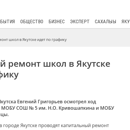
$
80.93
0.2
ОБЫТИЯ
ОБЩЕСТВО
БИЗНЕС
ЭКСПЕРТ
САХАЛЫЫ
ЯКУ
онт школ в Якутске идет по графику
й ремонт школ в Якутске
фику
Якутска Евгений Григорьев осмотрел ход
а МОБУ СОШ № 5 им. Н.О. Кривошапкина и МОБУ
ицы.
 в городе Якутске проводят капитальный ремонт