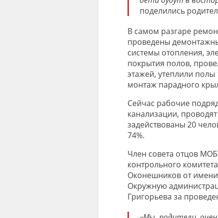
поделились родител
В самом разгаре ремон
проведены демонтажные
системы отопления, эл
покрытия полов, провел
этажей, утеплили полы 
монтаж парадного кры
Сейчас рабочие подря
канализации, проводят 
задействованы 20 чело
74%.
Член совета отцов МОБУ
контрольного комитета
Оконешников от имени
Окружную администраци
Григорьева за проведе
«Мы, родители, оче