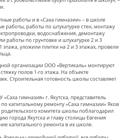
и.
тные работы и в «Саха гимназии» – в школе
 работы, работы по штукатурке стен, монтажу
ектропроводки, водоснабжения, демонтажу
и работы по грунтовке и штукатурке 2 и 3
1 этажа, уложили плитки на 2 и 3 этажах, провели
льца.
дной организации ООО «Вертикаль» монтируют
стяжку полов 1-го этажа. На объекте
век. Строительная готовность школы составляет
 «Саха гимназия» г. Якутска, представитель
 по капитальному ремонту «Саха гимназии» Яков
 родительского комитета школы поблагодарил
ю города Якутска и главу столицы Евгения
ние капитального ремонта в их школе.
нь довольны проводимой работой, все работы