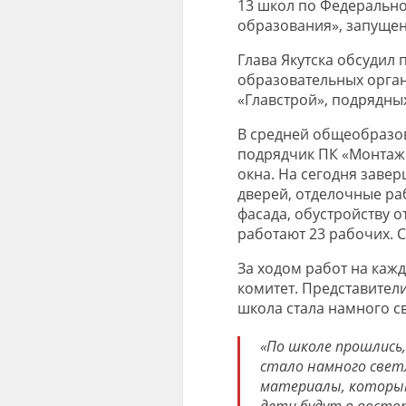
13 школ по Федеральн
образования», запущен
Глава Якутска обсудил
образовательных орган
«Главстрой», подрядны
В средней общеобразов
подрядчик ПК «Монтаж
окна. На сегодня заве
дверей, отделочные ра
фасада, обустройству о
работают 23 рабочих. С
За ходом работ на каж
комитет. Представител
школа стала намного св
«По школе прошлись, 
стало намного светл
материалы, которым
дети будут в востор