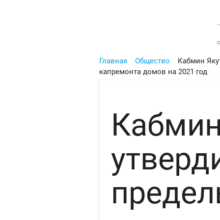
Главная
Общество
Кабмин Яку
капремонта домов на 2021 год
Кабмин
утверд
предел