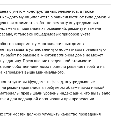
ена с учетом конструктивных элементов, а также
я каждого муниципалитета в зависимости от типа домов и
дельная стоимость работ по ремонту внутридомовых
ундамента, подвальных помещений, ремонту и замене
фасада, установке общедомовых приборов учета.
 работ по капремонту многоквартирных домов
ожет превышать установленную нормативом предельную
сть работ по замене в многоквартирном доме не может
одну единицу. Превышение предельной стоимости
, если собственники дома приняли решение перейти на
 на капремонт выше минимального.
 конструктивы (фундамент, фасад, внутридомовые
) не ремонтировались в требуемом объеме из-за низкой
а материалы превышали уровень индексации, что вызывало
 так и для подрядной организации при проведении
х стоимостей должно улучшить качество проведения