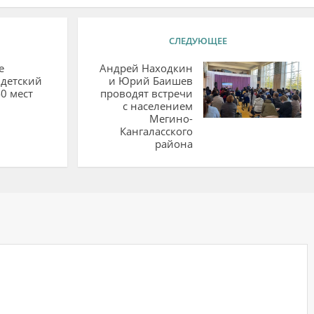
СЛЕДУЮЩЕЕ
е
Андрей Находкин
 детский
и Юрий Баишев
40 мест
проводят встречи
с населением
Мегино-
Кангаласского
района
ий