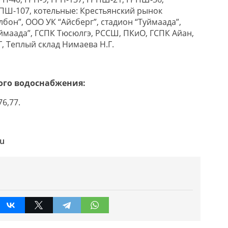
ПШ-107, котельные: Крестьянский рынок
лбон”, ООО УК “Айсберг”, стадион “Туймаада”,
ймаада”, ГСПК Тюсюлгэ, РССШ, ПКиО, ГСПК Айан,
, Теплый склад Нимаева Н.Г.
ого водоснабжения:
76,77.
ru