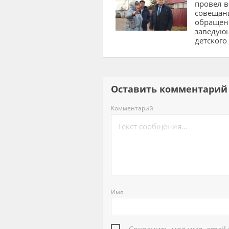
провел 
совещан
обраще
заведую
детского
Оставить комментар
Комментарий
Имя
Сохранить моё имя, email