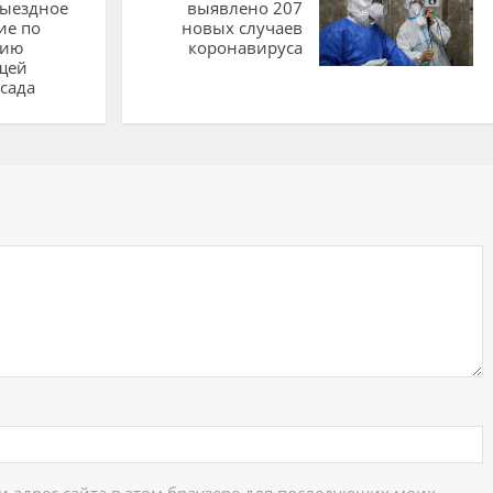
выездное
выявлено 207
ие по
новых случаев
нию
коронавируса
щей
 сада
ий
 и адрес сайта в этом браузере для последующих моих