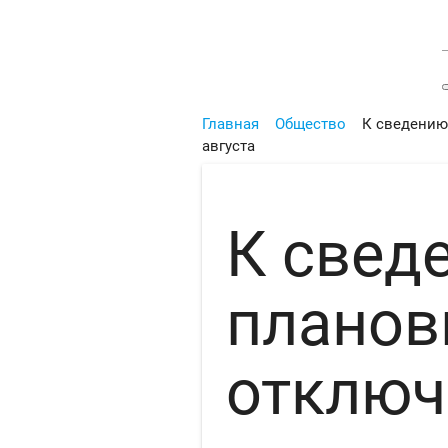
Главная
Общество
К сведению
августа
К свед
планов
отключ