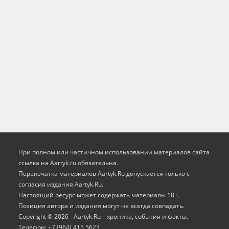
При полном или частичном использовании материалов сайта
ссылка на Aartyk.ru oбязательна.
Перепечатка материалов Aartyk.Ru допускается только с
согласия издания Aartyk.Ru.
Настоящий ресурс может содержать материалы 18+.
Позиция автора и издания могут не всегда совпадать.
Copyright © 2026 - Aartyk.Ru – хроника, события и факты.
Телефон: +7 (964) 415 5623