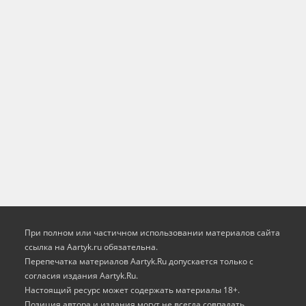
При полном или частичном использовании материалов сайта
ссылка на Aartyk.ru oбязательна.
Перепечатка материалов Aartyk.Ru допускается только с
согласия издания Aartyk.Ru.
Настоящий ресурс может содержать материалы 18+.
Позиция автора и издания могут не всегда совпадать.