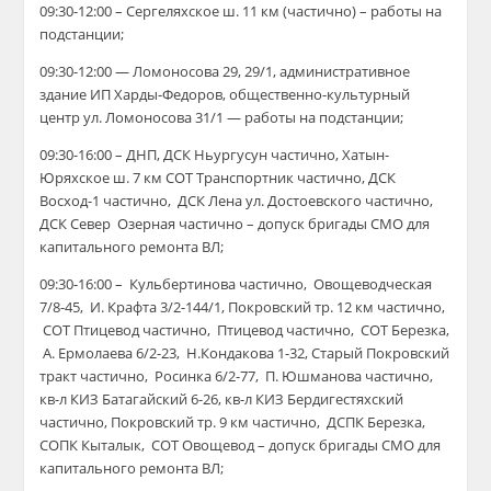
09:30-12:00 – Сергеляхское ш. 11 км (частично) – работы на
подстанции;
0
9:30-12:00 —
Ломоносова 29, 29/1, адм
инистративное
зд
ание
ИП Харды-Федоров, общественно-культурный
центр ул. Ломоносова 31/1 —
работы на подстанции;
09:30-16:00 – ДНП, ДСК Ньургусун частично, Хатын-
Юряхское ш. 7 км СОТ Транспортник частично, ДСК
Восход-1 частично, ДСК Лена ул. Достоевского частично,
ДСК Север Озерная частично – допуск бригады СМО для
капитального ремонта ВЛ;
09:30-16:00 – Кульбертинова частично, Овощеводческая
7/8-45, И. Крафта 3/2-144/1, Покровский тр. 12 км частично,
СОТ Птицевод частично, Птицевод частично, СОТ Березка,
А. Ермолаева 6/2-23, Н.Кондакова 1-32, Старый Покровский
тракт частично, Росинка 6/2-77, П. Юшманова частично,
кв-л КИЗ Батагайский 6-26, кв-л КИЗ Бердигестяхский
частично, Покровский тр. 9 км частично, ДСПК Березка,
СОПК Кыталык, СОТ Овощевод – допуск бригады СМО для
капитального ремонта ВЛ;