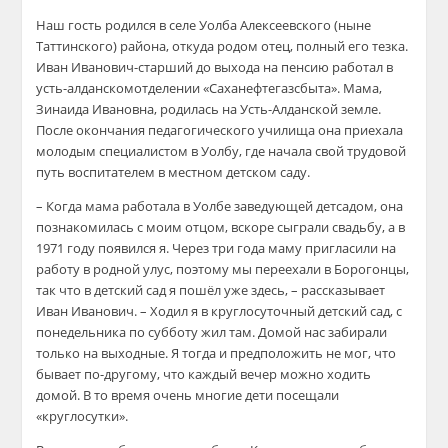
Наш гость родился в селе
Уолба
Алексеевского (ныне
Таттинского
) района, откуда родом отец, полный его тезка.
Иван
Иванович-старший
до выхода на пенсию работал в
усть-алданском
отделении «
Саханефтегазсбыта
». Мама,
Зинаида Ивановна, родилась на
Усть-Алданской
земле.
После окончания педагогического училища она приехала
молодым специалистом в
Уолбу
, где начала свой трудовой
путь воспи
тателем в местном детском саду.
– Когда мама работала в
Уолбе
заведующей детсадом, она
познакомилась с моим отцом, вскоре сыграли свадьбу, а в
1971 году появился я. Через три года маму пригласили на
работу в родной улус, поэтому мы переехали в Борогонцы,
так что в детский сад я пошёл уже здесь, – рассказывает
Иван Иванович. – Ходил я в круглосуточный детский сад, с
понедельника по субботу жил там. Домой нас забирали
только на выходные. Я тогда и предположить не мог, что
бывает по-другому, что каждый вечер можно ходить
домой. В то время очень мног
ие дети посещали
«
круглосутки
».