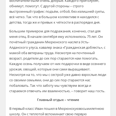
Воспитатели были очень добрые. Каждого приголубят,
обнимут, помогут. С другой стороны – строго
выстроенный график: подъём, отбой, без излишней суеты,
всё четко. Так что в большом коллективе я находился с
детства, тогда же и прив
ык к чёткости в распорядке дня.
Большим примером для подражания, конечно, стал для
меня отец. В начале сентября ему исполнилось 75 лет. Он
почётный гражданин
Мюрюнского
наслега
Усть-
Алданского
улуса, кавалер знака «Гражданская доблесть», с
мамой оба ветераны труда. Несмотря на почтенный
возраст, родители до сих пор стараются нам помогать.
Каждую осень получаем от них подарочки в виде осеннего
урожая, овощей, которые они сами выращивают.
Несмотря на то, что мы с сестрой уже давно взрослые люди
со своими семьями, они до сих пор стараются нас
побаловать. Так что заботу мы чувствуем всегда и
стараемся отвечать им взаи
мностью, – говорит наш гость.
Главный отдых – чтение
В первый класс Иван пошел в
Мюрюнскую
восьмилетнюю
школу. Он с теплотой вспоминает свою первую