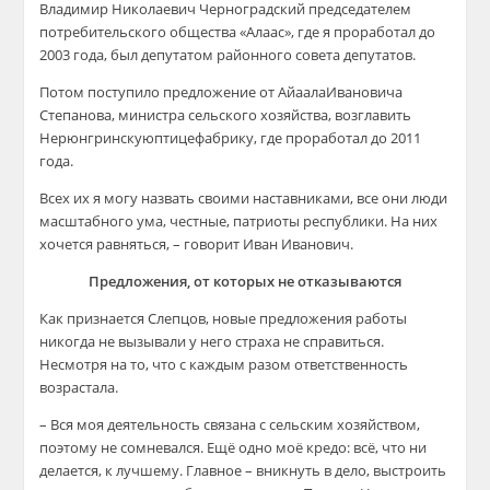
Владимир Николаевич
Черноградский
председателем
потребительского общества «
Алаас
», где я проработал до
2003 года, был депута
том районного совета депутатов.
Потом поступило предложение от
Айаала
Ивановича
Степанова, министра сельского хозяйства, возглавить
Нерюнгринскую
птицефабрик
у, где проработал до 2011
года.
Всех их я могу назвать своими наставниками, все они люди
масштабного ума, честные, патриоты республики. На них
хочется равнят
ься, – говорит Иван Иванович.
Предложе
ния, от которых не отказываются
Как признается Слепцов, новые предложения работы
никогда не вызывали у него страха не справиться.
Несмотря на то, что с каждым ра
зом ответственность
возрастала.
– Вся моя деятельность связана с сельским хозяйством,
поэтому не сомневался. Ещё одно моё кредо: всё, что ни
делается, к лучшему. Главное – вникнуть в дело, выстроить