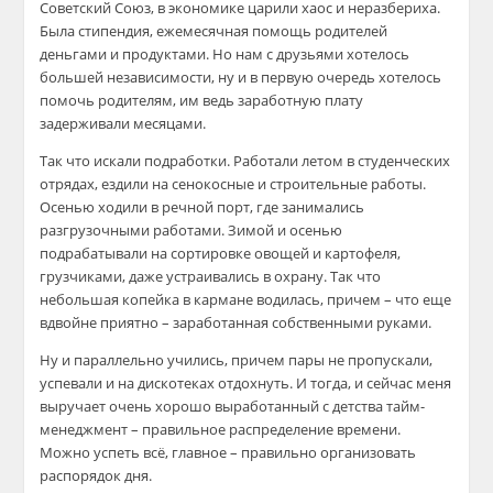
Советский Союз, в экономике царили хаос и неразбериха.
Была стипендия, ежемесячная помощь родителей
деньгами и продуктами. Но нам с друзьями хотелось
большей независимости, ну и в первую очередь хотелось
помочь родителям, им ведь заработ
ную плату
задерживали месяцами.
Так что искали подработки. Работали летом в студенческих
отрядах, ездили на сенокосные и строительные работы.
Осенью ходили в речной порт, где занимались
разгрузочными работами. Зимой и осенью
подрабатывали на сортировке овощей и картофеля,
грузчиками, даже устраивались в охрану. Так что
небольшая копейка в кармане водилась, причем – что еще
вдвойне приятно – за
работанная собственными руками.
Ну и параллельно учились, причем пары не пропускали,
успевали и на дискотеках отдохнуть. И тогда, и сейчас меня
выручает очень хорошо выработанный с детства тайм-
менеджмент – правильное распределение времени.
Можно успеть всё, главное – правильно
организовать
распорядок дня.