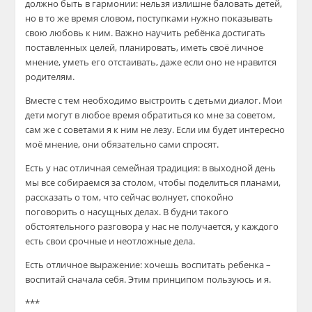
должно быть в гармонии: нельзя излишне баловать детей,
но в то же время словом, поступками нужно показывать
свою любовь к ним. Важно научить ребёнка достигать
поставленных целей, планировать, иметь своё личное
мнение, уметь его отстаивать, даже если оно не нрав
ится
родителям.
Вместе с тем необходимо выстроить с детьми диалог. Мои
дети могут в любое время обратиться ко мне за советом,
сам же с советами я к ним не лезу. Если им будет интересно
моё мнение
, они обязательно сами спросят.
Есть у нас отличная семейная традиция: в выходной день
мы все собираемся за столом, чтобы поделиться планами,
рассказать о том, что сейчас волнует, спокойно
поговорить о насущных делах. В будни такого
обстоятельного разговора у нас не получается, у каждого
есть свои срочные и неотложн
ые дела.
Есть отличное выражение: хочешь воспитать ребенка –
воспитай сначала себя
. Этим принципом пользуюсь и я.
***