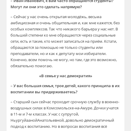
–
Иван Иванович, к вам часто обращаются студенты?
Могут ли они это сделать напрямую?
– Сейчас у нас очень открытая молодёжь, весьма
амбициозная
и очень общительная и, как мне кажется, без
особых комплексов. Так что никакого барьера у нас нет. В
большей степени ко мне обращаются через социальные
сети, есть и такие, кто может записаться на приём. Кстати,
обращаются за помощью не только студенты или
преподаватели, но и как к депутату мои избиратели.
Конечно, всем помочь не могу, но там, где это в
озможно,
обязательно помогаю.
«В семье у нас демократия»
–
У вас большая семья, трое детей, какого принципа в их
воспитании вы придерживаетесь?
– Старший сын сейчас проходит срочную службу в военно-
воздушных силах в Комсомольске-на-Амуре. Дочки учатся
в 11-м и 7-м классах. У нас с супругой,
Ньургуйааной
Анатольевной, довольно демократичный
подход к воспитанию. Но в вопросах воспитания всё