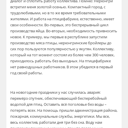
диалог и сплотить работу коллектива. Помню: Нерюнгри
встретил меня золотой осенью. Компактный город, с
трудолюбивыми, но в то же время требовательными
жителями. И работа на птицефабрике, естественно, имеет
свои особенности. Во-первых, это беспрерывный цикл
производства яйца. Во-вторых, необходимость привносить
новое. К примеру, мы первые в республике запустили
производство мяса птицы,
нерюнгринские
бройлеры до
сих пор пользуются популярностью у
якутян
. Коллективу,
который на тот момент состоял
из
более
чем
300 человек,
приходилось работать без выходных. На птицефабрике
нет равнодушных работников. В этом убед
ился в первый
год своей работы.
На новогодние праздники у нас случилась авария:
перемёрз спутник, обеспечивающий бесперебойный
водопой для птиц. Оставить всё поголовье без воды –
потерять всех. На помощь пришли администрация района,
пожарная, коммунальные службы, энергетики. Мы все,
весь коллектив, работали дня три без сна. Воду нам