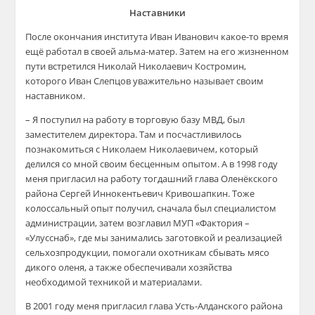
Наставники
После окончания института Иван Иванович какое-то время
ещё работал в своей альма-матер. Затем на его жизненном
пути встретился Николай Николаевич Костромин,
которого Иван Слепцов уважительно на
зывает своим
наставником.
– Я п
оступил на работу в торговую базу МВД, был
заместителем директора. Там и посчастливилось
познакомиться с Николаем Николаевичем, который
делился со мной своим бесценным опытом. А в 1998 году
меня пригласил на работу тогдашний глава
Оленёкского
района Сергей
Иннокентьевич Кривошапкин. Тоже
колоссальный опыт получил, сначала был специалистом
администрации, затем возглавил МУП «Фактория –
«
Улусснаб
», где мы занимались заготовкой и реализацией
сельхозпродукции, помогали охотникам сбывать мясо
дикого оленя, а также обеспечивали хозяйства
необ
ходимой техникой и материалами.
В 2001 году меня пригласил глава
Усть-Алданского
района