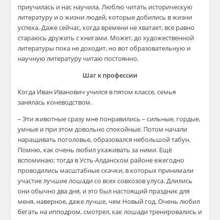
приучилась и нас научила. Люблю читать историческую
литературу и о жизни людей, которые добились в жизни
успеха. Даже сейчас, когда времени не хватает, все равно
стараюсь дружить с книгами. Может, до художественной
литературы пока не доходит, но вот образовательную и
научную литературу читаю пост
оянно.
Шаг к профессии
Когда Иван Иванович учился в пятом класс
е, семья
занялась коневодством.
– Эти животные сразу мне понравились – сильные, гордые,
умные и при этом довольно спокойные. Потом начали
наращивать поголовье, образовался небольшой табун.
Помню, как очень любил ухаживать за ними. Ещё
вспоминаю: тогда в
Усть-Алданском
районе ежегодно
проводились масштабные скачки, в которых принимали
участие лучшие лошади со всех совхозов улуса. Длились
они обычно два дня, и это был настоящий праздник
для
меня, наверное, даже лучше, чем Новый год. Очень любил
бегать на ипподром, смотрел, как лошади тренировались и