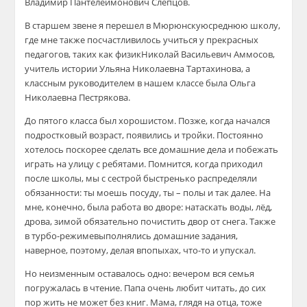
Владимир
Пантелеймо
нович
Слепцов.
В старшем звене я перешел в
Мюрюнскую
среднюю школу,
где мне также посчастливилось учиться у прекрасных
педагогов, таких как
физик
Николай Васильевич
Аммосов
,
учитель истории Ульяна Николаевна
Тартахинова
, а
классным руководителем в нашем классе бы
ла Ольга
Николаевна
Пестрякова.
До пятого класса был хорошистом. Позже, когда начался
подростковый возраст, появились и тройки. Постоянно
хотелось поскорее сделать все домашние дела и побежать
играть на улицу с ребятами. Помнится, когда приходил
после школы, мы с сестрой быстренько распределяли
обязанности: ты моешь посуду, ты – полы и так далее. На
мне, конечно, была работа во дворе: натаскать воды, лёд,
дрова, зимой обязательно почистить двор от снега. Также
в
турбо-режиме
выполнялись домашние задания,
наверное, поэтому, де
лая впопыхах, что-то и упускал.
Но неизменным оставалось одно: вечером вся семья
погружалась в чтение. Папа очень любит читать, до сих
пор жить не может без книг. Мама, глядя на отца, тоже