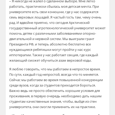
– Я никогда не жалел о сделанном выборе. Мне легко
работать, практически сбылась моя детская мечта. При
университете есть свои конюшни, где у нас содержатся
семь верховых лошадей. Я частый гость там, чему очень
рад. И вдвойне приятно, что сегодня Арктический
государственный агротехнологический университет может
помочь детям с различными заболеваниями опорно-
двигательной и нервной систем. Мы выиграли грант
Президента РФ, и теперь абсолютно бесплатно все
нуждающиеся ребятишки могут пройти у нас курс
иппотерапии
. Также у нас работает секция, где каждый
желающий сможе
т обучиться азам верховой езды.
Я люблю говорить, что мы работаем в непростое время.
По сути, каждый год непростой, всегда что-то меняется.
Сейчас мы работаем во время повышенной конкуренции
среди вузов, когда за студентов приходится бороться.
Важно ведь не просто обеспечить хорошие условия для
проживания, в первую очередь необходимо дать нашим
студентам качественные знания, чтобы, выйдя из стен
университета, они с
могли применить их на практике.