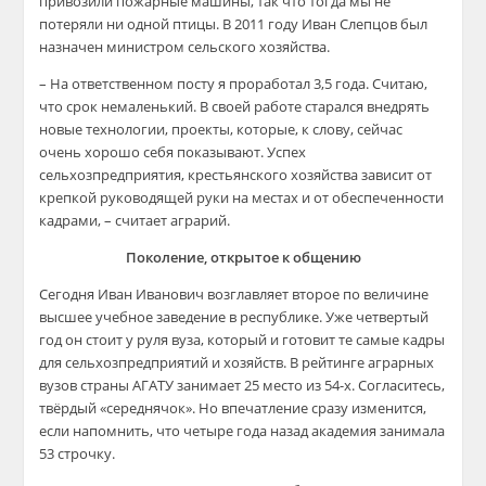
привозили пожарные машины, так что тогда мы не
потеряли ни одной птицы. В 2011 году Иван Слепцов был
назначен
министром сельского хозяйства.
– На ответственном посту я проработал 3,5 года. Считаю,
что срок немаленький. В своей работе старался внедрять
новые технологии, проекты, которые, к слову, сейчас
очень хорошо себя показывают. Успех
сельхозпредприятия, крестьянского хозяйства зависит от
крепкой
руководящей руки на местах и от обеспеченност
и
кадрами, – считает аграрий.
Поколение, открытое к общению
Сегодня Иван Иванович возглавляет второе по величине
высшее учебное заведение в республике. Уже четвертый
год он стоит у руля вуза, который и готовит те самые кадры
для сельхозпредприятий и хозяйств. В рейтинге аграрных
вузов страны АГАТУ занимает 25 место из 54-х. Согласитесь,
твёрдый «середнячок». Но впечатление сразу изменится,
если напомнить, что четыре года наза
д академия занимала
53 строчку.