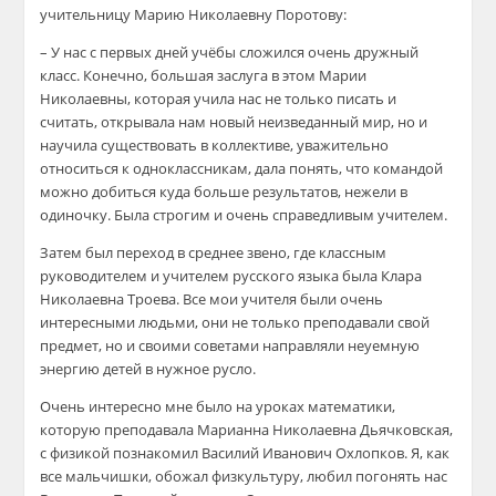
учитель
ницу Марию Николаевну Поротову:
– У нас с первых дней учёбы сложился очень дружный
класс. Конечно, большая заслуга в этом Марии
Николаевны, которая учила нас не только писать и
считать, открывала нам новый неизведанный мир, но и
научила существовать в коллективе, уважительно
относиться к одноклассникам, дала понять, что командой
можно добиться куда больше результатов, нежели в
одиночку. Была строгим и очень справедливым уч
ителем.
Затем был переход в среднее звено, где классным
руководителем и учителем русского языка была Клара
Николаевна
Троева
. Все мои учителя были очень
интересными людьми, они не только преподавали свой
предмет, но и своими советами направляли неуемную
эн
ергию детей в нужное русло.
Очень интересно мне было на уроках математики,
которую преподавала Марианна Николаевна Дьячковская,
с физикой познакомил Василий Иванович Охлопков. Я, как
все мальчишки, обожал физкультуру, любил погонять нас