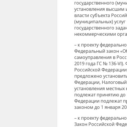
государственного (мун
установления высшим 
власти субъекта Росси
(муниципальных) услуг
государственного зад
некоммерческими орга
– к проекту федеральн
Федеральный закон «О
самоуправления в Росс
2019 года ГС № 136-VI
Российской Федерации 
предложено установить
Федерации, Налоговый 
установления местных 
подлежат принятию до 
Федерации подлежат п
законом до 1 января 20
– к проекту федеральн
Закон Российской Феде