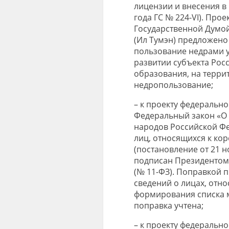
лицензии и внесения в
года ГС № 224-VI). Про
Государственной Думой
(Ил Тумэн) предложено
пользование недрами у
развитии субъекта Рос
образования, на терри
недропользование;
– к проекту федеральн
Федеральный закон «О
народов Российской Фе
лиц, относящихся к к
(постановление от 21 н
подписан Президентом 
(№ 11-ФЗ). Поправкой 
сведений о лицах, отн
формирования списка 
поправка учтена;
– к проекту федеральн