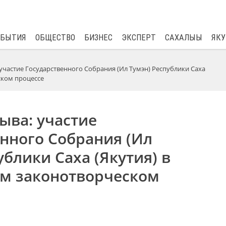
$
81.41
0.48
ОБЫТИЯ
ОБЩЕСТВО
БИЗНЕС
ЭКСПЕРТ
САХАЛЫЫ
ЯКУ
 участие Государственного Собрания (Ил Тумэн) Республики Саха
ском процессе
зыва: участие
нного Собрания (Ил
ублики Саха (Якутия) в
м законотворческом