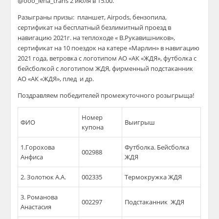
@ooo_lena_trans 2 июля в 15.00.
Разыграны призы: планшет, Airpods, бензопила,
сертификат на бесплатный безлимитный проезд в
навигацию 2021г. на теплоходе « В.Рукавишников»,
сертификат на 10 поездок на катере «Марлин» в навигацию
2021 года, ветровка с логотипом АО «АК «ЖДЯ», футболка с
бейсболкой с логотипом ЖДЯ, фирменный подстаканник
АО «АК «ЖДЯ», плед и др.
Поздравляем победителей промежуточного розыгрыща!
Номер
ФИО
Выигрыш
купона
1.Горохова
Футболка. Бейсболка
002988
Анфиса
ЖДЯ
2. Золотюк А.А.
002335
Термокружка ЖДЯ
3. Романова
002297
Подстаканник ЖДЯ
Анастасия