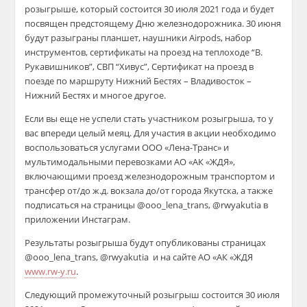
розыгрыше, который состоится 30 июля 2021 года и будет
посвящен предстоящему Дню железнодорожника. 30 июня
будут разыграны планшет, наушники Airpods, набор
инструментов, сертификаты на проезд на теплоходе “В.
Рукавишников”, СВП “Хивус”, Сертификат на проезд в
поезде по маршруту Нижний Бестях – Владивосток –
Нижний Бестях и многое другое.
Если вы еще не успели стать участником розыгрыша, то у
вас впереди целый меяц. Для участия в акции необходимо
воспользоваться услугами ООО «Лена-Транс» и
мультимодальными перевозками АО «АК «ЖДЯ»,
включающими проезд железнодорожным транспортом и
трансфер от/до ж.д. вокзала до/от города Якутска, а также
подписаться на страницы @ooo_lena_trans, @rwyakutia в
приложении Инстаграм.
Результаты розыгрыша будут опубликованы страницах
@ooo_lena_trans, @rwyakutia и на сайте АО «АК «ЖДЯ
www.rw-y.ru
.
Следующий промежуточный розыгрыш состоится 30 июля