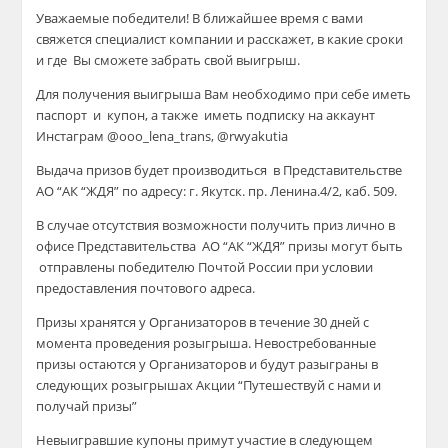
Уважаемые победители! В ближайшее время с вами
свяжется специалист компании и расскажет, в какие сроки
и где Вы сможете забрать свой выигрыш.
Для получения выигрыша Вам необходимо при себе иметь
паспорт и купон, а также иметь подписку на аккаунт
Инстаграм @ooo_lena_trans, @rwyakutia
Выдача призов будет производиться в Представительстве
АО “АК “ЖДЯ” по адресу: г. Якутск. пр. Ленина.4/2, каб. 509.
В случае отсутствия возможности получить приз лично в
офисе Представительства АО “АК “ЖДЯ” призы могут быть
отправлены победителю Почтой России при условии
предоставления почтового адреса.
Призы хранятся у Организаторов в течение 30 дней с
момента проведения розыгрыша. Невостребованные
призы остаются у Организаторов и будут разыграны в
следующих розыгрышах Акции “Путешествуй с нами и
получай призы”
Невыигравшие купоны примут участие в следующем