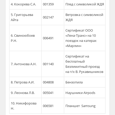
4. Кокорева С.А.
001359
Плед с символикой ЖДЯ
5. Григорьева
Ветровка с символикой
002147
Айта
ЖДЯ
Сертификат ООО
6. Свиноюбоев
«Лена-Транс» на 10
006491
Р.Н.
поездок на катерах
«Марлин»
Сертификат на
бесплатный
7. Антонова А.Н.
001140
Безлимитный проезд
на т/х В. Рукавишников
8. Петрова А.И.
004808
Бензопила
9. Леонова Л.В.
005041
Наушники Airpods
10. Никифорова
006581
Планшет Samsung
Н.