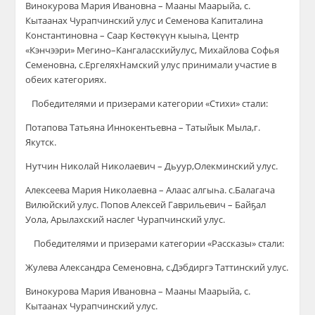
Винокурова Мария Ивановна
–
Мааны
М
аарыйа
,
с.
Кытаанах
Чурапчинск
ий
улус
и
Сем
енова Капиталина
Константиновна
–
Саар Көстөкүүн кыыһа,
Центр
«
Кэнчээри
»
Мегино
–
Кангаласск
ий
улус
,
Михайлова Софья
Семеновна
,
с.Ергелях
Намск
ий
улус
принимали участие в
обеих категориях.
Победителями и призерами к
атегории «Стихи
» стали:
Потапова Татьяна Иннокентьевна –
Татыйык
Мыла
,
г.
Якутск
.
Нутчин Николай Николаевич
–
Дьуур
,
Олекминский улус.
Алексеева Мария Николаевна
–
Алаас алгыһа.
с.Балагач
а
Вилюйск
ий
улус.
Попов Алексей
Гаврильевич
–
Бай
ҕал
Уола
,
Арылахс
кий наслег Чурапчинск
ий
улус.
Победителями и призерами категории «Рассказы» стали:
Жулева Александра Семеновна
,
с.Дэбдиргэ Таттинск
ий
улус.
Винокурова Мария Ивановна
–
Мааны
М
аарыйа
,
с.
Кытаанах Чурапчинск
ий
улус.