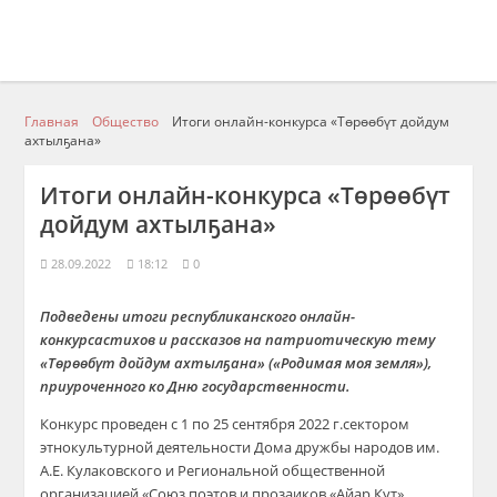
Главная
Общество
Итоги онлайн-конкурса «Төрөөбүт дойдум
ахтылҕана»
Итоги онлайн-конкурса «Төрөөбүт
дойдум ахтылҕана»
28.09.2022
18:12
0
Подведены итоги республиканского онлайн-
конкурс
а
стих
ов
и рассказ
ов
на патриотическую тему
«
Төрөөбүт
дойдум
ахтылҕана
»
(«Родимая моя земля»),
приуро
ченн
ого
ко
Д
ню
г
осударственности
.
Конкурс про
веден
с
1 по 25 сентября 2022 г.
сектором
этнокультурной деятельности
Дома дружб
ы народов им.
А.Е. Кулаковского и
Р
егиональн
ой общественной
организацией
«
Союз поэтов и прозаиков
«
Айар
Кут»