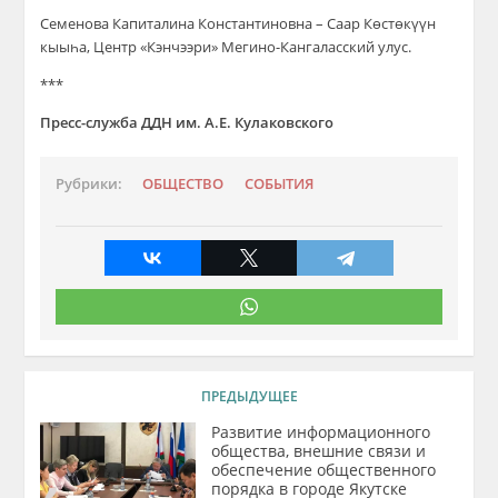
Семенова Капиталина Константиновна – Саар Көстөкүүн
кыыһа, Центр
«
Кэнчээри
»
Мегино-Кангаласск
ий
улус.
***
Пресс-служба ДДН им. А.Е. Кулаковского
Рубрики:
ОБЩЕСТВО
СОБЫТИЯ
ПРЕДЫДУЩЕЕ
Развитие информационного
общества, внешние связи и
обеспечение общественного
порядка в городе Якутске