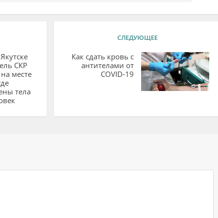
СЛЕДУЮЩЕЕ
 Якутске
Как сдать кровь с
ель СКР
антителами от
 на месте
COVID-19
где
ены тела
овек
ий