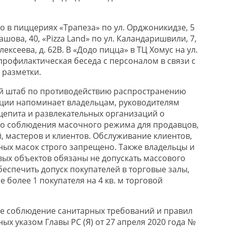
в пиццериях «Трапеза» по ул. ​Орджоникидзе, 5​
ашова, 40, «Pizza Land» ​по ул. Каландаришвили, 7,
лексеева, д. 62В. В «Додо пицца» в ТЦ Хомус на ул.
 профилактическая беседа с персоналом в связи с
 разметки.
й штаб по противодействию распространению
ции напоминает владельцам, руководителям
щепита и развлекательных организаций о
го соблюдения масочного режима для продавцов,
, мастеров и клиентов. Обслуживание клиентов,
ных масок строго запрещено. Также владельцы и
ых объектов обязаны не допускать массового
беспечить допуск покупателей в торговые залы,
е более 1 покупателя на 4 кв. м торговой
е соблюдение санитарных требований и правил
ых указом Главы РС (Я) от 27 апреля 2020 года №