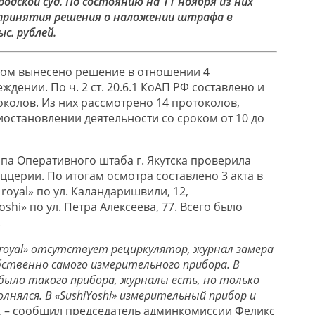
родской суд. По состоянию на 11 ноября из них
 принятия решения о наложении штрафа в
с. рублей.
дом вынесено решение в отношении 4
дении. По ч. 2 ст. 20.6.1 КоАП РФ составлено и
околов. Из них рассмотрено 14 протоколов,
остановлении деятельности со сроком от 10 до
ппа Оперативного штаба г. Якутска проверила
ццерии. По итогам осмотра составлено 3 акта в
oyal» по ул. Каландаришвили, 12,
shi» по ул. Петра Алексеева, 77. Всего было
.
royal» отсутствует рециркулятор, журнал замера
ственно самого измерительного прибора. В
было такого прибора, журналы есть, но только
олнялся. В «SushiYoshi» измерительный прибор и
, – сообщил председатель админкомиссии Феликс