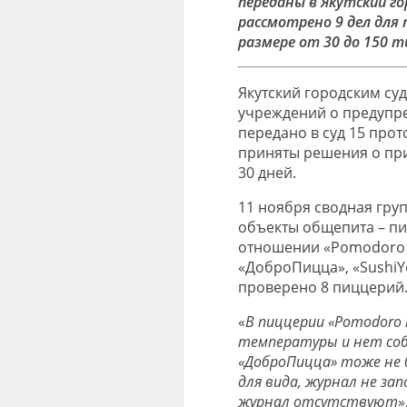
переданы в Якутский го
рассмотрено 9 дел для
размере от 30 до 150 ты
Якутский городским су
учреждений о предупреж
передано в суд 15 прот
приняты решения о при
30 дней.
11 ноября сводная гру
объекты общепита – пи
отношении «Pomodoro r
«ДоброПицца», «SushiYo
проверено 8 пиццерий
«
В пиццерии «Pomodoro 
температуры и нет соб
«ДоброПицца» тоже не 
для вида, журнал не зап
журнал отсутствуют
»