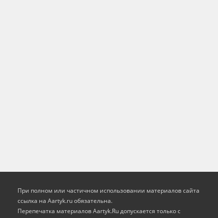
При полном или частичном использовании материалов сайта
ссылка на Aartyk.ru oбязательна.
Перепечатка материалов Aartyk.Ru допускается только с