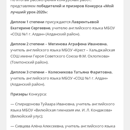
представляем
победителей и призеров Конкурса
«Мой
лучший урок-2020»:
Диплом 1 степени
присуждается
Лаврентьевой
Екатерине Сергеевне
, учителю английского языка МБОУ
«СОШ №1 г. Алдан» (Алданский район).
Диплом 2 степени
–
Мегинова Аграфена Ивановна
,
учитель английского языка МБОУ «Крест – Хальджайская
СОШ имени Героя Советского Союза Ф.М. Охлопкова»
(Томпонский район).
Диплом 3 степени
–
Колесникова Татьяна Фаритовна
,
учитель английского языка МБОУ «СОШ №1 г. Алдан»
(Алданский район).
Призеры
Конкурса:
— Спиридонова Туйаара Ивановна, учитель английского
языка МБОУ «Вилюйская гимназия им. И. Л. Кондакова»
(Вилюйский улус);
— Сивцева Алёна Алексеевна, учитель английского языка