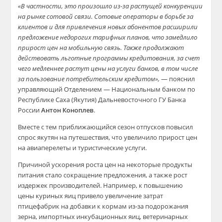
«В частности, это произошло из-за растущей конкуренции
на рынке сотовой связи. Сотовые операторы в борьбе за
клиентов и для привлечения новых абонентов расширили
предложение недорогих тарифных планов, что замедлило
прирост цен на мобильную связь. Также продолжают
действовать льготные программы кредитования, за счет
чего медленнее растут цены на услуги банков, в том числе
за пользование потребительским кредитом»,
— пояснил
управляющий Отделением — Национальным банком по
Республике Саха (Якутия) Дальневосточного ГУ Банка
России
Антон Коноплев
.
Вместе с тем приближающийся сезон отпусков повысил
спрос якутян на путешествия, что увеличило прирост цен
на авиаперелеты и туристические услуги.
Причиной ускорения роста цен на некоторые продукты
питания стало сокращение предложения, а также рост
издержек производителей. Например, к повышению
цены куриных яиц привело увеличение затрат
птицефабрик на добавки к кормам из-за подорожания
зерна, импортных инкубационных яиц, ветеринарных