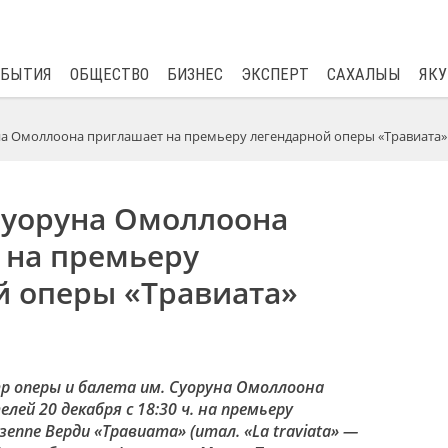
$
82.17
0.76
ОБЫТИЯ
ОБЩЕСТВО
БИЗНЕС
ЭКСПЕРТ
САХАЛЫЫ
ЯКУ
а Омоллоона приглашает на премьеру легендарной оперы «Травиата»
Суоруна Омоллоона
 на премьеру
й оперы «Травиата»
 оперы и балета им. Суоруна Омоллоона
лей 20 декабря с 18:30 ч. на премьеру
еппе Верди «Травиата» (итал. «La traviata» —