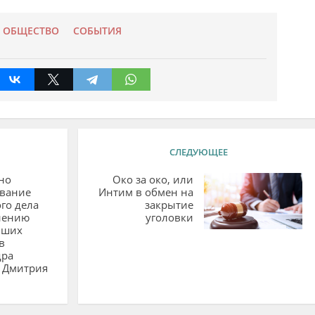
ОБЩЕСТВО
СОБЫТИЯ
СЛЕДУЮЩЕЕ
но
Око за око, или
ование
Интим в обмен на
го дела
закрытие
нению
уголовки
вших
в
дра
и Дмитрия