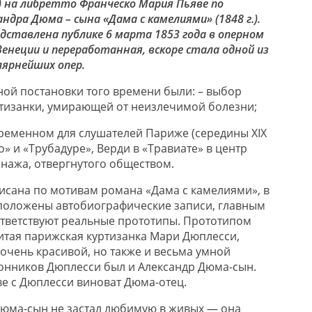
) на либретто Франческо Мария Пьяве по
дра Дюма – сына «Дама с камелиями» (1848 г.).
дставлена публике 6 марта 1853 года в оперном
енеции и переработанная, вскоре стала одной из
ярнейших опер.
ой постановки того времени были: – выбор
тизанки, умирающей от неизлечимой болезни;
временном для слушателей Париже (середины XIX
то» и «Трубадуре», Верди в «Травиате» в центр
нажа, отвергнутого обществом.
писана по мотивам романа «Дама с камелиями», в
положены автобиографические записи, главным
тветствуют реальные прототипы. Прототипом
итая парижская куртизанка Мари Дюплесси,
 очень красивой, но также и весьма умной
онников Дюплесси был и Александр Дюма-сын.
ве с Дюплесси виноват Дюма-отец.
юма-сын не застал любимую в живых — она