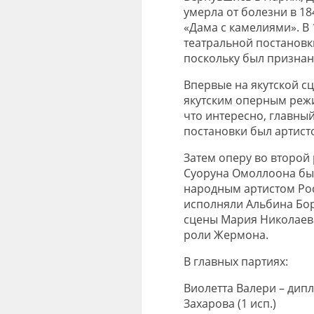
умерла от болезни в 1
«Дама с камелиями». В
театральной постановки
поскольку был признан
Впервые на якутской с
якутским оперным режи
что интересно, главны
постановки был артисто
Затем оперу во второй 
Суоруна Омоллоона бы
народным артистом Ро
исполняли Альбина Бор
сцены Мария Николаева
роли Жермона.
В главных партиях:
Виолетта Валери – дип
Захарова (1 исп.)