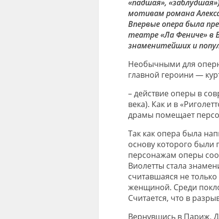
«падшая», «заблудшая»
мотивам романа Алексан
Впервые опера была пре
театре «Ла Фениче» в В
знаменитейших и попул
Необычными для оперн
главной героини — кур
– действие оперы в со
века). Как и в «Риголет
драмы помещает персо
Так как опера была на
основу которого были 
персонажам оперы соо
Виолетты стала знамен
считавшаяся не только
женщиной. Среди покл
Считается, что в разры
Вернувшись в Париж, Д