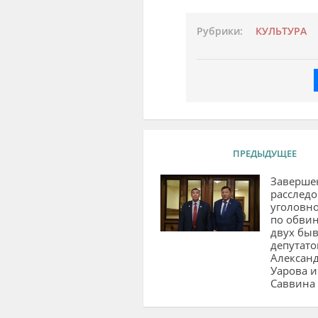
Рубрики:
КУЛЬТУРА
ПРЕДЫДУЩЕЕ
Заверше
расслед
уголовно
по обви
двух бы
депутато
Алексан
Уарова 
Саввина