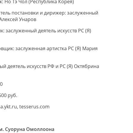
: Но Тэ Чол (Республика Корея)
тель постановки и дирижер: заслуженный
) Алексей Унаров
: заслуженный деятель искусств РС (Я)
вщик: заслуженная артистка РС (Я) Мария
й деятель искусств РФ и РС (Я) Октябрина
90
500 руб.
a.ykt.ru, tesserus.com
м. Суоруна Омоллоона