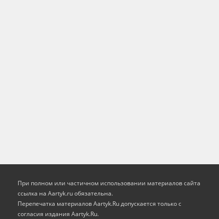
При полном или частичном использовании материалов сайта
ссылка на Aartyk.ru oбязательна.
Перепечатка материалов Aartyk.Ru допускается только с
согласия издания Aartyk.Ru.