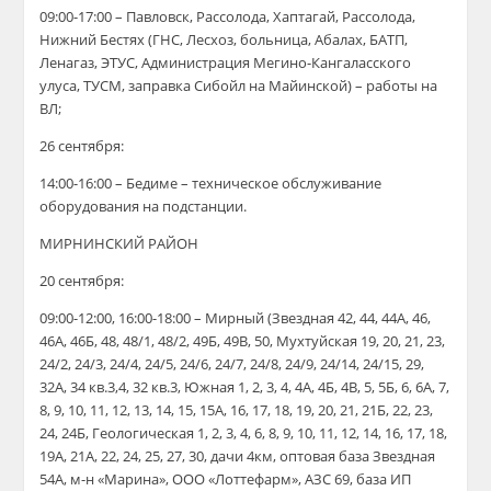
09:00-17:00 – Павловск, Рассолода, Хаптагай, Рассолода,
Нижний Бестях (ГНС, Лесхоз, больница, Абалах, БАТП,
Ленагаз, ЭТУС, Администрация Мегино-Кангаласского
улуса, ТУСМ, заправка Сибойл на Майинской) – работы на
ВЛ;
26 сентября:
14:00-16:00 – Бедиме – техническое обслуживание
оборудования на подстанции.
МИРНИНСКИЙ РАЙОН
20 сентября:
09:00-12:00, 16:00-18:00 – Мирный (Звездная 42, 44, 44А, 46,
46А, 46Б, 48, 48/1, 48/2, 49Б, 49В, 50, Мухтуйская 19, 20, 21, 23,
24/2, 24/3, 24/4, 24/5, 24/6, 24/7, 24/8, 24/9, 24/14, 24/15, 29,
32А, 34 кв.3,4, 32 кв.3, Южная 1, 2, 3, 4, 4А, 4Б, 4В, 5, 5Б, 6, 6А, 7,
8, 9, 10, 11, 12, 13, 14, 15, 15А, 16, 17, 18, 19, 20, 21, 21Б, 22, 23,
24, 24Б, Геологическая 1, 2, 3, 4, 6, 8, 9, 10, 11, 12, 14, 16, 17, 18,
19А, 21А, 22, 24, 25, 27, 30, дачи 4км, оптовая база Звездная
54А, м-н «Марина», ООО «Лоттефарм», АЗС 69, база ИП