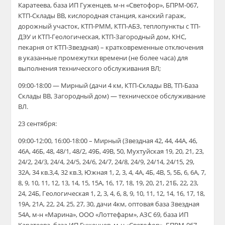
Каратеева, база ИП Гуженцев, м-н «Светофор», БПРМ-067,
КТП-Склады ВВ, кислородная станция, канский гараж,
дорожный участок, КТП-РММ, КТП-АБЗ, теплопункты с ТП-
ДЭУ и КТП-Геологическая, КТП-Загородный дом, КНС,
пекарня от КТП-Звездная) – кратковременные отключения
в указанные промежутки времени (не более часа) для
выполнения технического обслуживания ВЛ;
09:00-18:00 — Мирный (дачи 4 км, КТП-Склады ВВ, ТП-База
Склады ВВ, Загородный дом) — техническое обслуживание
ВЛ.
23 сентября:
09:00-12:00, 16:00-18:00 – Мирный (Звездная 42, 44, 44А, 46,
46А, 46Б, 48, 48/1, 48/2, 49Б, 49В, 50, Мухтуйская 19, 20, 21, 23,
24/2, 24/3, 24/4, 24/5, 24/6, 24/7, 24/8, 24/9, 24/14, 24/15, 29,
32А, 34 кв.3,4, 32 кв.3, Южная 1, 2, 3, 4, 4А, 4Б, 4В, 5, 5Б, 6, 6А, 7,
8, 9, 10, 11, 12, 13, 14, 15, 15А, 16, 17, 18, 19, 20, 21, 21Б, 22, 23,
24, 24Б, Геологическая 1, 2, 3, 4, 6, 8, 9, 10, 11, 12, 14, 16, 17, 18,
19А, 21А, 22, 24, 25, 27, 30, дачи 4км, оптовая база Звездная
54А, м-н «Марина», ООО «Лоттефарм», АЗС 69, база ИП