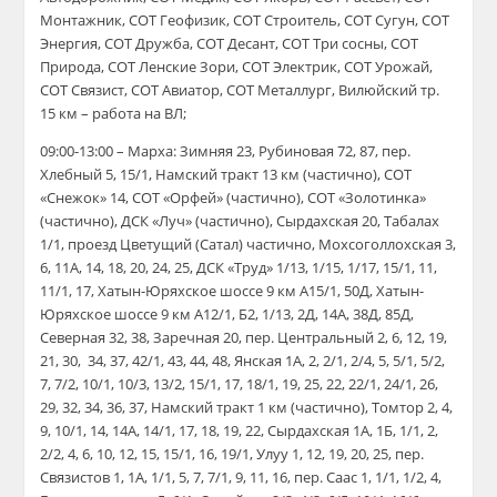
Монтажник, СОТ Геофизик, СОТ Строитель, СОТ Сугун, СОТ
Энергия, СОТ Дружба, СОТ Десант, СОТ Три сосны, СОТ
Природа, СОТ Ленские Зори, СОТ Электрик, СОТ Урожай,
СОТ Связист, СОТ Авиатор, СОТ Металлург, Вилюйский тр.
15 км – работа на ВЛ;
09:00-13:00 – Марха: Зимняя 23, Рубиновая 72, 87, пер.
Хлебный 5, 15/1, Намский тракт 13 км (частично), СОТ
«Снежок» 14, СОТ «Орфей» (частично), СОТ «Золотинка»
(частично), ДСК «Луч» (частично), Сырдахская 20, Табалах
1/1, проезд Цветущий (Сатал) частично, Мохсоголлохская 3,
6, 11А, 14, 18, 20, 24, 25, ДСК «Труд» 1/13, 1/15, 1/17, 15/1, 11,
11/1, 17, Хатын-Юряхское шоссе 9 км А15/1, 50Д, Хатын-
Юряхское шоссе 9 км А12/1, Б2, 1/13, 2Д, 14А, 38Д, 85Д,
Северная 32, 38, Заречная 20, пер. Центральный 2, 6, 12, 19,
21, 30, 34, 37, 42/1, 43, 44, 48, Янская 1А, 2, 2/1, 2/4, 5, 5/1, 5/2,
7, 7/2, 10/1, 10/3, 13/2, 15/1, 17, 18/1, 19, 25, 22, 22/1, 24/1, 26,
29, 32, 34, 36, 37, Намский тракт 1 км (частично), Томтор 2, 4,
9, 10/1, 14, 14А, 14/1, 17, 18, 19, 22, Сырдахская 1А, 1Б, 1/1, 2,
2/2, 4, 6, 10, 12, 15, 15/1, 16, 19/1, Улуу 1, 12, 19, 20, 25, пер.
Связистов 1, 1А, 1/1, 5, 7, 7/1, 9, 11, 16, пер. Саас 1, 1/1, 1/2, 4,