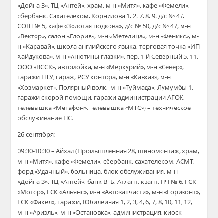
«Дойна 3», ТЦ «Антей», храм, м-н «Митя», кафе «Фемели»,
сбербанк, Сахателеком, Корнилова 1, 2, 7, 8, 9, д/с № 47,
СОШ № 5, кафе «Золотая подкова», д/с № 50, д/с № 47, м-н
«Вектор», салон «Глория», м-н «Метелица», м-н «Феникс», м-
н «Каравай», школа английского языка, торговая точка «ИП
Хайдукова», м-н «Анютины глазки», пер. 1-й Северный 5, 11,
ООО «ВССК», автомойка, м-н «Меркурий», м-н «Север»,
гаражи ПТУ, гараж, РСУ контора, м-н «Кавказ», м-н
«Хозмаркет», Полярный волк, м-н «Туймада», Лумумбы 1,
гаражи скорой помощи, гаражи администрации АГОК,
телевышка «Мегафон», телевышка «МТС») – техническое
обслуживание ПС.
26 сентября:
09:30-10:30 – Айхал (Промышленная 28, шиномонтаж, храм,
м-н «Митя», кафе «Фемели», сбербанк, сахателеком, АСМТ,
форд «Удачный», больница, блок обслуживания, м-н
«Дойна 3», ТЦ «Антей», банк ВТБ, Атлант, квант, ПЧ № 6, ГСК
«Мотор», ГСК «Альянс», м-н «Автозапчасти», м-н «Горизонт»,
ГСК «Факел», гаражи, Юбилейная 1, 2, 3, 4, 6, 7, 8, 10, 11, 12,
м-н «Ариэль», м-н «Остановка», администрация, киоск