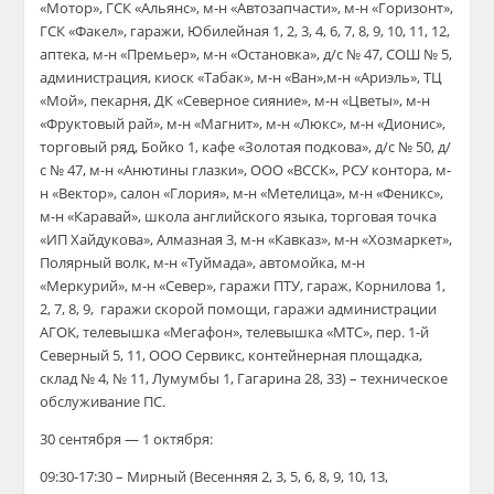
«Мотор», ГСК «Альянс», м-н «Автозапчасти», м-н «Горизонт»,
ГСК «Факел», гаражи, Юбилейная 1, 2, 3, 4, 6, 7, 8, 9, 10, 11, 12,
аптека, м-н «Премьер», м-н «Остановка», д/с № 47, СОШ № 5,
администрация, киоск «Табак», м-н «Ван»,м-н «Ариэль», ТЦ
«Мой», пекарня, ДК «Северное сияние», м-н «Цветы», м-н
«Фруктовый рай», м-н «Магнит», м-н «Люкс», м-н «Дионис»,
торговый ряд, Бойко 1, кафе «Золотая подкова», д/с № 50, д/
с № 47, м-н «Анютины глазки», ООО «ВССК», РСУ контора, м-
н «Вектор», салон «Глория», м-н «Метелица», м-н «Феникс»,
м-н «Каравай», школа английского языка, торговая точка
«ИП Хайдукова», Алмазная 3, м-н «Кавказ», м-н «Хозмаркет»,
Полярный волк, м-н «Туймада», автомойка, м-н
«Меркурий», м-н «Север», гаражи ПТУ, гараж, Корнилова 1,
2, 7, 8, 9, гаражи скорой помощи, гаражи администрации
АГОК, телевышка «Мегафон», телевышка «МТС», пер. 1-й
Северный 5, 11, ООО Сервикс, контейнерная площадка,
склад № 4, № 11, Лумумбы 1, Гагарина 28, 33) – техническое
обслуживание ПС.
30 сентября — 1 октября:
09:30-17:30 – Мирный (Весенняя 2, 3, 5, 6, 8, 9, 10, 13,