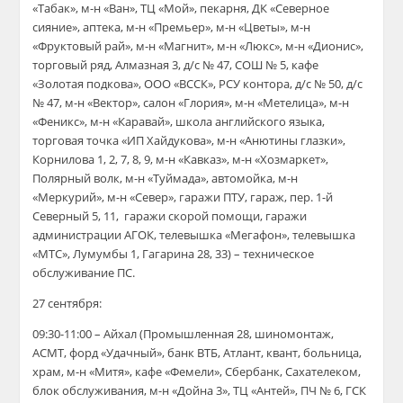
«Табак», м-н «Ван», ТЦ «Мой», пекарня, ДК «Северное
сияние», аптека, м-н «Премьер», м-н «Цветы», м-н
«Фруктовый рай», м-н «Магнит», м-н «Люкс», м-н «Дионис»,
торговый ряд, Алмазная 3, д/с № 47, СОШ № 5, кафе
«Золотая подкова», ООО «ВССК», РСУ контора, д/с № 50, д/с
№ 47, м-н «Вектор», салон «Глория», м-н «Метелица», м-н
«Феникс», м-н «Каравай», школа английского языка,
торговая точка «ИП Хайдукова», м-н «Анютины глазки»,
Корнилова 1, 2, 7, 8, 9, м-н «Кавказ», м-н «Хозмаркет»,
Полярный волк, м-н «Туймада», автомойка, м-н
«Меркурий», м-н «Север», гаражи ПТУ, гараж, пер. 1-й
Северный 5, 11, гаражи скорой помощи, гаражи
администрации АГОК, телевышка «Мегафон», телевышка
«МТС», Лумумбы 1, Гагарина 28, 33) – техническое
обслуживание ПС.
27 сентября:
09:30-11:00 – Айхал (Промышленная 28, шиномонтаж,
АСМТ, форд «Удачный», банк ВТБ, Атлант, квант, больница,
храм, м-н «Митя», кафе «Фемели», Сбербанк, Сахателеком,
блок обслуживания, м-н «Дойна 3», ТЦ «Антей», ПЧ № 6, ГСК