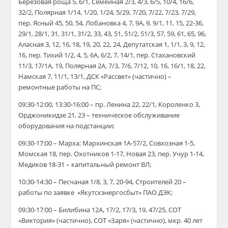
Березовая роща 5, 6/1, Семейная 2/3, 4/3, 6/5, 10/4, 16/6,
32/2, Полярная 1/14, 1/20, 1/24, 5/29, 7/20, 7/22, 7/23, 7/29,
пер. Ясный 45, 50, 54, Лобановка 4, 7, 9А, 9, 9/1, 11, 15, 22-36,
29/1, 28/1, 31, 31/1, 31/2, 33, 43, 51, 51/2, 51/3, 57, 59, 61, 65, 96,
Аласная 3, 12, 16, 18, 19, 20, 22, 24, Депутатская 1, 1/1, 3, 9, 12,
16, пер. Тихий 1/2, 4, 5, 6А, 6/2, 7, 14/1, пер. Стахановский
11/3, 17/1А, 19, Полярная 2А, 7/3, 7/6, 7/12, 10, 16, 16/1, 18, 22,
Намская 7, 11/1, 13/1, ДСК «Рассвет» (частично) –
ремонтные работы на ПС;
09:30-12:00, 13:30-16:00 – пр. Ленина 22, 22/1, Короленко 3,
Орджоникидзе 21, 23 – техническое обслуживание
оборудования на подстанции;
09:30-17:00 – Марха: Мархинская 1А-57/2, Совхозная 1-5,
Момская 18, пер. Охотников 1-17, Новая 23, пер. Учур 1-14,
Медиков 18-31 – капитальный ремонт ВЛ;
10:30-14:30 – Песчаная 1/8, 3, 7, 20-94, Строителей 20 –
работы по заявке «Якутскэнергосбыт» ПАО ДЭК;
09:30-17:00 – Билибина 12А, 17/2, 17/3, 19, 47/25, СОТ
«Виктория» (частично), СОТ «Заря» (частично), мкр. 40 лет