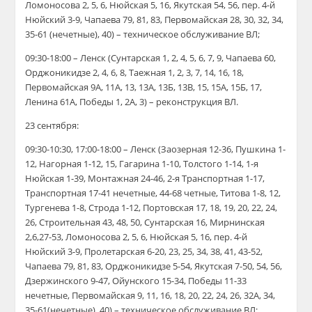
Ломоносова 2, 5, 6, Нюйская 5, 16, Якутская 54, 56, пер. 4-й
Нюйский 3-9, Чапаева 79, 81, 83, Первомайская 28, 30, 32, 34,
35-61 (нечетные), 40) – техническое обслуживание ВЛ;
09:30-18:00 – Ленск (Сунтарская 1, 2, 4, 5, 6, 7, 9, Чапаева 60,
Орджоникидзе 2, 4, 6, 8, Таежная 1, 2, 3, 7, 14, 16, 18,
Первомайская 9А, 11А, 13, 13А, 13Б, 13В, 15, 15А, 15Б, 17,
Ленина 61А, Победы 1, 2А, 3) – реконструкция ВЛ.
23 сентября:
09:30-10:30, 17:00-18:00 – Ленск (Заозерная 12-36, Пушкина 1-
12, Нагорная 1-12, 15, Гагарина 1-10, Толстого 1-14, 1-я
Нюйская 1-39, Монтажная 24-46, 2-я Транспортная 1-17,
Транспортная 17-41 нечетные, 44-68 четные, Титова 1-8, 12,
Тургенева 1-8, Строда 1-12, Портовская 17, 18, 19, 20, 22, 24,
26, Строительная 43, 48, 50, Сунтарская 16, Мирнинская
2,6,27-53, Ломоносова 2, 5, 6, Нюйская 5, 16, пер. 4-й
Нюйский 3-9, Пролетарская 6-20, 23, 25, 34, 38, 41, 43-52,
Чапаева 79, 81, 83, Орджоникидзе 5-54, Якутская 7-50, 54, 56,
Дзержинского 9-47, Ойунского 15-34, Победы 11-33
нечетные, Первомайская 9, 11, 16, 18, 20, 22, 24, 26, 32А, 34,
35-61(нечетные), 40) – техническое обслуживание ВЛ;