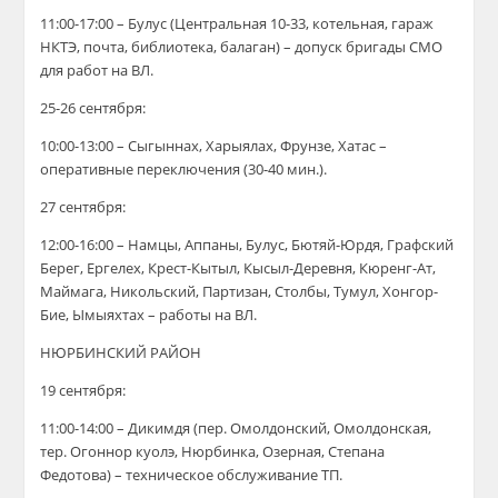
11:00-17:00 – Булус (Центральная 10-33, котельная, гараж
НКТЭ, почта, библиотека, балаган) – допуск бригады СМО
для работ на ВЛ.
25-26 сентября:
10:00-13:00 – Сыгыннах, Харыялах, Фрунзе, Хатас –
оперативные переключения (30-40 мин.).
27 сентября:
12:00-16:00 – Намцы, Аппаны, Булус, Бютяй-Юрдя, Графский
Берег, Ергелех, Крест-Кытыл, Кысыл-Деревня, Кюренг-Ат,
Маймага, Никольский, Партизан, Столбы, Тумул, Хонгор-
Бие, Ымыяхтах – работы на ВЛ.
НЮРБИНСКИЙ РАЙОН
19 сентября:
11:00-14:00 – Дикимдя (пер. Омолдонский, Омолдонская,
тер. Огоннор куолэ, Нюрбинка, Озерная, Степана
Федотова) – техническое обслуживание ТП.