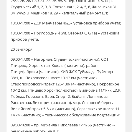
25/2, 26, 28/1,30, 31, 33, 36, 55/5, пер. Охотников 7, 9, пер.
Студенческий 1, 2, 3, 8, Совхозная 1, 2, 4, 5, 6, Жиганская 31,
34, Учур 8, Медиков 18, 29 – капитальный ремонт ВЛ;
13:00-17:00 – ДСК Манчаары 46Д – установка прибора учета;
13:00-17:00 – Пригородный (ул. Озерная 6, 6/1а) – установка
прибора учета.
20 сентября:
09:00-17:00 – Нагорная, Студенческая (частично), СОТ
Птицевод Хоро, Ытык-Кюель (частично), район
Птицефабрики (частично), КИЗ ЖСК Туймаада, Туймада
38/1, ш. Покровское шоссе 10-12 км (частично),
Старопокровский тракт
126-130/14
(частично), Покровское
10-12 км, Птицево Хоро (полностью), Билибина 11/1-77, ДСК
Победа, Горизонт, Заря, Спорт 2, Быйанг, Лонгинова,
Рассветная, Виктория (частично), мкр. Сосновый берег,
Вилюйский тракт 5-6 км (частично), Сергеляхское шоссе 11-
14 км (частично) – техническое обслуживание подстанции;
09:30-16:00 – пр. Михаила Николаева 1-11/6Б (частично) –
ремонтные работы на ВЛ;