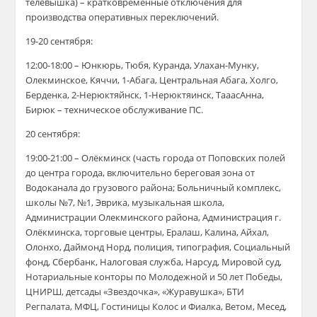
телевышка
)
–
кратковременные отключения для
производства оперативных переключений.
19-20 сентября:
12:00-18:00 – Юнкюрь, Тюбя, Куранда, Улахан-Мунку,
Олекминское, Кяччи, 1-Абага, Центральная Абага, Холго,
Берденка, 2-Нерюктяйнск, 1-Нерюктяинск, ТааасАнна,
Бирюк –
техническое обслуживание ПС.
20 сентября:
19:00-21:00 – Олёкминск (часть города от Поповских полей
до центра города, включительно береговая зона от
Водоканала до грузового района; Больничный комплекс,
школы №7, №1, Эврика, музыкальная школа,
Администрации Олекминского района, Администрация г.
Олёкминска, торговые центры, Ералаш, Калина, Айхал,
Олонхо, Даймонд Норд, полиция, типография, Социальный
фонд, Сбербанк, Налоговая служба, Нарсуд, Мировой суд,
Нотариальные конторы по Молодежной и 50 лет Победы,
ЦНИРШ, детсады «Звездочка», «Журавушка», БТИ
Регпалата, МФЦ, Гостиницы Колос и Фиалка, Ветом, Месед,