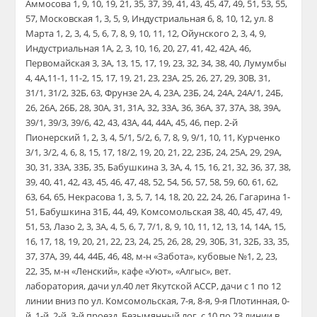
Аммосова 1, 9, 10, 19, 21, 35, 37, 39, 41, 43, 45, 47, 49, 51, 53, 55,
57, Московская 1, 3, 5, 9, Индустриальная 6, 8, 10, 12, ул. 8
Марта 1, 2, 3, 4, 5, 6, 7, 8, 9, 10, 11, 12, Ойунского 2, 3, 4, 9,
Индустриальная 1А, 2, 3, 10, 16, 20, 27, 41, 42, 42А, 46,
Первомайская 3, 3А, 13, 15, 17, 19, 23, 32, 34, 38, 40, Лумумбы
4, 4А,11-1, 11-2, 15, 17, 19, 21, 23, 23А, 25, 26, 27, 29, 30В, 31,
31/1, 31/2, 32Б, 63, Фрунзе 2А, 4, 23А, 23Б, 24, 24А, 24А/1, 24Б,
26, 26А, 26Б, 28, 30А, 31, 31А, 32, 33А, 36, 36А, 37, 37А, 38, 39А,
39/1, 39/3, 39/6, 42, 43, 43А, 44, 44А, 45, 46, пер. 2-й
Пионерский 1, 2, 3, 4, 5/1, 5/2, 6, 7, 8, 9, 9/1, 10, 11, Курченко
3/1, 3/2, 4, 6, 8, 15, 17, 18/2, 19, 20, 21, 22, 23Б, 24, 25А, 29, 29А,
30, 31, 33А, 33Б, 35, Бабушкина 3, 3А, 4, 15, 16, 21, 32, 36, 37, 38,
39, 40, 41, 42, 43, 45, 46, 47, 48, 52, 54, 56, 57, 58, 59, 60, 61, 62,
63, 64, 65, Некрасова 1, 3, 5, 7, 14, 18, 20, 22, 24, 26, Гагарина 1-
51, Бабушкина 31Б, 44, 49, Комсомольская 38, 40, 45, 47, 49,
51, 53, Лазо 2, 3, 3А, 4, 5, 6, 7, 7/1, 8, 9, 10, 11, 12, 13, 14, 14А, 15,
16, 17, 18, 19, 20, 21, 22, 23, 24, 25, 26, 28, 29, 30Б, 31, 32Б, 33, 35,
37, 37А, 39, 44, 44Б, 46, 48, м-н «Забота», кубовые №1, 2, 23,
22, 35, м-н «Ленский», кафе «Уют», «Алгыс», вет.
лаборатория, дачи ул.40 лет Якутской АССР, дачи с 1 по 12
линии вниз по ул. Комсомольская, 7-я, 8-я, 9-я Плотинная, 0-
й, 1-й, 2-й, 3-й проезд, Безымянный лог, с 10 по 23 линии в