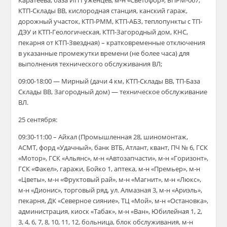
Каратеева, база ИП Гуженцев, м-н «Светофор», БПРМ-067,
КТП-Склады ВВ, кислородная станция, канский гараж,
дорожный участок, КТП-РММ, КТП-АБЗ, теплопункты с ТП-
ДЭУ и КТП-Геологическая, КТП-Загородный дом, КНС,
пекарня от КТП-Звездная) – кратковременные отключения
в указанные промежутки времени (не более часа) для
выполнения технического обслуживания ВЛ;
09:00-18:00 — Мирный (дачи 4 км, КТП-Склады ВВ, ТП-База
Склады ВВ, Загородный дом) — техническое обслуживание
ВЛ.
25 сентября:
09:30-11:00 – Айхал (Промышленная 28, шиномонтаж,
АСМТ, форд «Удачный», банк ВТБ, Атлант, квант, ПЧ № 6, ГСК
«Мотор», ГСК «Альянс», м-н «Автозапчасти», м-н «Горизонт»,
ГСК «Факел», гаражи, Бойко 1, аптека, м-н «Премьер», м-н
«Цветы», м-н «Фруктовый рай», м-н «Магнит», м-н «Люкс»,
м-н «Дионис», торговый ряд, ул. Алмазная 3, м-н «Ариэль»,
пекарня, ДК «Северное сияние», ТЦ «Мой», м-н «Остановка»,
администрация, киоск «Табак», м-н «Ван», Юбилейная 1, 2,
3, 4, 6, 7, 8, 10, 11, 12, больница, блок обслуживания, м-н