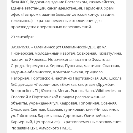
база ЖКХ, Водоканал, здание Ростелеком, казначейство,
здание ветстанции, санэпидемстанция, Гармония, храм,
офис «Газпром», здание бывшей детской консультации,
телевышка) – кратковременные отключения
для
производства оперативных переключений
.
23 сентября:
09:00-19:00 – Олекминск (от Олекминской ДЭС до ул.
Пионерская, молодежный квартал, Совхозная, Тахватулина,
частично Яковлева, Новочихина, частично Филатова,
Строда, Черемушки, Кирова, Пушкина, частично Спасская,
Кудрина-Абагинского, Комсомольская, Урицкого,
Нагорная, Портовской, частично Партизанская, АЗС, школа
№2, детсады «Лесовичок», «Елочка», спортзал «Дружба»,
Энергосбыт, ТЦ Юпитер, Мегас, Рынок, Чара, Wildberries по
Спасской и Партизанской и рядом расположенные
объекты, учреждения; ул. Кедровая, Тополиная, Осенняя,
Ольховая, Светлая, Садовая, тупиковый, м-н «Чиполлино»,
ул. Габышева, Барамыгина, Дорожная, Олимпийская,
Карьерный, Центральная) – кратковременные отключения
по заявке ЦУС Амурского ПМЭС.