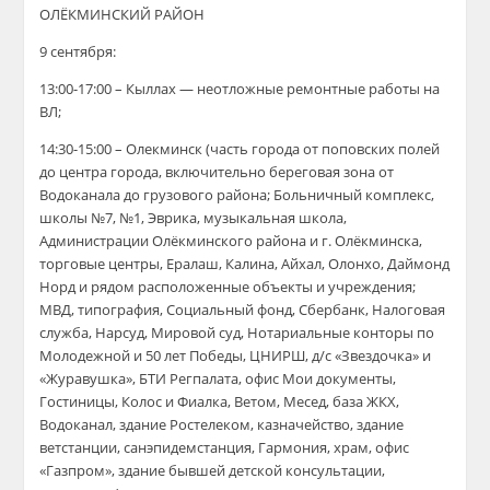
ОЛЁКМИНСКИЙ РАЙОН
9 сентября:
13:00-17:00 – Кыллах —
неотложные ремонтные работы на
ВЛ;
14:30-15:00 – Олекминск
(
часть города от поповских полей
до центра города, включительно береговая зона от
В
одоканала до грузового района;
Б
ольничный комплекс,
школы №7, №1, Эврика,
м
узыкальная школа,
Администрации
Олёкминского
района и г.
Олёкминска,
торговые центры, Ералаш, Калина, Айхал, Олонхо, Даймонд
Норд и рядом расположенные объекты и учреждения;
МВД
,
т
ипография,
Социальный фонд,
Сбербанк, Налоговая
служба
, Нарсуд, Мировой суд, Нотариальные конторы по
Молодежной и 50 лет Победы, ЦНИРШ, д/с «Звездочка»
и
«
Журавушка», БТИ Регпалата, офис Мои документы,
Гостиницы, Колос и Фиалка, Ветом, Месед, база ЖКХ,
Водоканал, здание Ростелеком, к
а
значейство, здание
ветстанции, санэпидемстанция, Гармония,
храм, офис
«
Газпром»,
з
дание бывшей детской консультации,