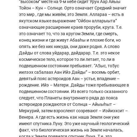
“высоком” месте на 9-м небе сидит Урун Аар Айыы
Тойон – Кун – Солнце. Орто означает Средний значит
это мир , где мы живём, это Земля. Аллараа – есть в
якутском языке выражение “Ойбон алларыыта”
означающее расширение краев проруби, круга. Т.е.
это означает то, что за кругом Земли, где смерть,
конец жизни и где живут Абааhы и плохие боги, но
опять же без них никуда, они даже родня. А слово
Дайды от слова уйдарар, дайдарар. Т.е. это некое
космическое тело, которое то ли летает, то ли в
подвешенном состоянии пребывает. “А5ыс, то5ус
иилээх са5алаах Аан Ийэ Дайды” – восемь орбит,
девятый пояс астероидов Аан – устье, впадение –
рождение. Ийэ – Матери. Дайды тоже пребывающее в
подвешенном состоянии. Из всего только сказанного
следует, что Планеты внутреннего ряда до пояса
астероидов рождаются от Солнца – Айыыhыт –
Меркурий, затем взрослеют созревают – Иэйиэхсит –
Венера. А где есть жизнь как наша Земля они уже
имеют спутника Луну. Это уже научный геологический
факт, что биологическая жизнь на Земле началась,
когда у Земли появился спутник Луна. Т.е. это