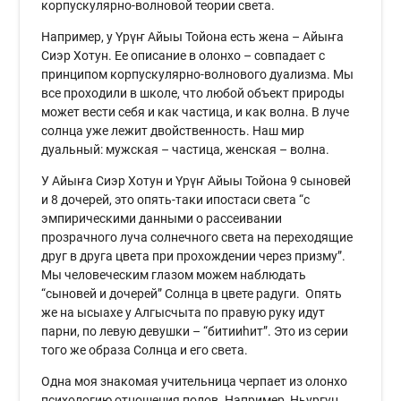
корпускулярно-волновой теории света.
Например, у Үрүҥ Айыы Тойона есть жена – Айыҥа
Сиэр Хотун. Ее описание в олонхо – совпадает с
принципом корпускулярно-волнового дуализма. Мы
все проходили в школе, что любой объект природы
может вести себя и как частица, и как волна. В луче
солнца уже лежит двойственность. Наш мир
дуальный: мужская – частица, женская – волна.
У Айыҥа Сиэр Хотун и Үрүҥ Айыы Тойона 9 сыновей
и 8 дочерей, это опять-таки ипостаси света “с
эмпирическими данными о рассеивании
прозрачного луча солнечного света на переходящие
друг в друга цвета при прохождении через призму”.
Мы человеческим глазом можем наблюдать
“сыновей и дочерей” Солнца в цвете радуги. Опять
же на ысыахе у Алгысчыта по правую руку идут
парни, по левую девушки – “битииһит”. Это из серии
того же образа Солнца и его света.
Одна моя знакомая учительница черпает из олонхо
психологию отношения полов. Например, Ньургун