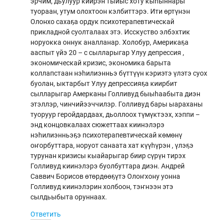
эрчим, дьулуур киирэн тыйыс хоту кыһыннары
туораан, утум олохтоон кэлбиттэрэ. Ити өртүнэн
Олонхо сахаҕа ордук психотерапевтическай
прикладной суолталаах этэ. Исскуство элбэхтик
норуокка оннук аналланар. Холобур, Америкаҕа
ааспыт үйэ 20 – с сылларыгар Улуу депрессия ,
экономическай кризис, экономика барыта
коллапстаан нэһилиэнньэ бүттүүн кэриэтэ үлэтэ суох
буолан, ыктарбыт Улуу депрессияҕа киирбит
сылларыгар Амерканы Голливуд быыһаабыта диэн
этэллэр, чинчийээччилэр. Голливуд бары ыараханы
туоруур геройдардаах, дьоллоох түмүктээх, хэппи –
энд концовкалаах сюжеттаах киинэлэрэ
нэһилиэнньэҕэ психотерапевтическай көмөнү
оҥорбуттара, норуот санаата хат күүһүрэн , үлэҕэ
турунан кризисы кыайарыгар биир сүрүн тирэх
Голливуд киинэлэрэ буолбуттара диэн. Андрей
Саввич Борисов өтөрдөөҕүтэ Олоҥхону уонна
Голливуд киинэлэрин холбоон, тэҥнээн этэ
сылдьыбыта оруннаах.
Ответить