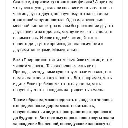
Скажете, а причем тут квантовая физика?
А притом,
что ученые уже доказали созависимость квантовых
частиц друг от друга, по-научному это называется
квантовой запутанностью
. Одна или несколько
мельчайших частиц, на каком бы расстоянии друг от
друга они ни находились, между ними есть какая-то
взаимосвязь. И если с одной частицей что-то
происходит, тут же происходит аналогичное и с
другими частицами. Моментально.
Все в Природе состоит из мельчайших частиц, в том
числе и человек. Так как человек есть дитя
Природы, между ними существует взаимосвязь, вот
вам и квантовая запутанность. Вот, например, мать
и дите. Если с ребенком что-то случается, мать
почувствует это, находясь за тридевять земель.
Таким образом, можно сделать вывод, что человек
с определенным даром может считывать,
почувствовать и видеть пространство от прошлого
до будущего. Вот поэтому первые олонхосуты знали
зарождение Вселенной, последующие олонхосуты