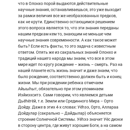
что в Олонхо порой выдаются действительные
научные знания, останавливаешься, это уже выходит
за рамки величия все же необразованных предков,
как не крути. Единственно остающимся решением
этого вопроса является то, что эти знания переданы
нашим предкам кем то, знающим не меньше чем
научные знания современности. А как такое может
быть? Если есть факты, то это задача с известным
ответом. Опять же из сакральных знаний Олонхо и
традиций нашего народа мы знаем, что все в этом
мире идет по кругу рождение – жизнь – смерть. Раз на
нашей планете есть жизнь значит и даже знаем, что
было рождение, соответственно должен быть и конец
жизни. Мы при рождении ребенка отмечаем
Айыыhыт, обязательно при этом упоминаем
Иэйиэхситэ. Сами говорим, что являемся детьми
Дьёhёгёй, т.е. Земли или Срединного Мира – Орто
Дойду. Даже в этих 4-х словах: Уёhээ, Орто, Аллараа
Дойдулар (сакрально – Дайдылар) объясняется
строение Солнечной Системы. Уёhээ значит Уёс диэки
в сторону центра, где живут хорошие Боги, а на самом