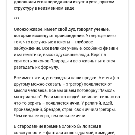
дополняли его и передавали из уст в уста, притом
структуру в неизменном виде.
***
Олонхо живое, имеет свой дух, говорят ученые,
которые исследуют произведение
. Утверждение о
том, что все ученые атеисты – глубокое
заблуждение. Все великие ученые, особенно физики
и математики, высокодуховные люди. Верят в
святость законов Природы и всю жизнь пытаются
разгадать их формулу.
Все имеет иччи, утверждали наши предки. А иччи (по
другому можно сказать – эгрегор) появляется от
мысли человека. Все мы знаем поговорку: “Мысль
материальна”. Если много людей начинает сильно во
что-то верить – появляется
иччи
. У религий, идей,
произведений, брендов, стран свои иччи/эгрегоры.
Чем сильнее вера, тем сильнее иччи.
В стародавние времена олонхо было всем в
совокупности – фэнтэзи экшн с драмой, комедией,