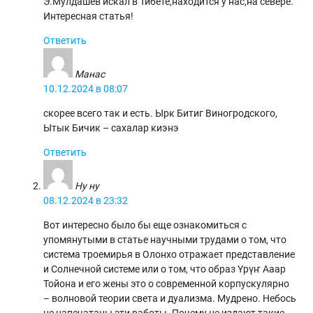
Э.Мулдашев искал в Тибете,находится у нас,на севере.
Интересная статья!
Ответить
Манас
10.12.2024 в 08:07
скорее всего так и есть. Ырк Битиг Виногродского,
Ытык Бичик – сахалар киэнэ
Ответить
Ну ну
08.12.2024 в 23:32
Вот интересно было бы еще ознакомиться с
упомянутыми в статье научными трудами о том, что
система троемирья в Олонхо отражает представление
и Солнечной системе или о том, что образ Үрүҥ Ааар
Тойона и его жены это о современной корпускулярно
– волновой теории света и дуализма. Мудрено. Небось
не напечатаны эти работы. Почему не издают такие