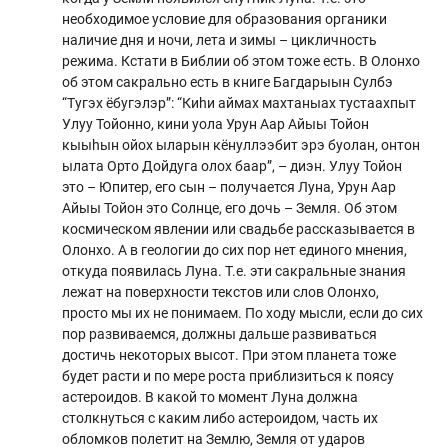
необходимое условие для образования органики
наличие дня и ночи, лета и зимы – цикличность
режима. Кстати в Библии об этом тоже есть. В Олонхо
об этом сакрально есть в книге Багдарыын Сулбэ
“Тугэх ёбугэлэр”: “Киhи аймах махтаныах тустаахпыт
Улуу Тойонно, кини уола Урун Аар Айыы Тойон
кыыhын ойох ыларын кёнуллээбит эрэ буолан, онтон
ылата Орто Дойдуга олох баар”, – диэн. Улуу Тойон
это – Юпитер, его сын – получается Луна, Урун Аар
Айыы Тойон это Солнце, его дочь – Земля. Об этом
космическом явлении или свадьбе рассказывается в
Олонхо. А в геологии до сих пор нет единого мнения,
откуда появилась Луна. Т.е. эти сакральные знания
лежат на поверхности текстов или слов Олонхо,
просто мы их не понимаем. По ходу мысли, если до сих
пор развиваемся, должны дальше развиваться
достичь некоторых высот. При этом планета тоже
будет расти и по мере роста приблизиться к поясу
астероидов. В какой то момент Луна должна
столкнуться с каким либо астероидом, часть их
обломков полетит на Землю, Земля от ударов