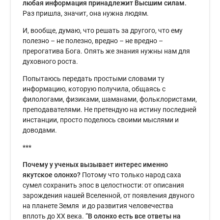
любая информация принадлежит Высшим силам.
Раз пришла, значит, она нужна людям.
И, вообще, думаю, что решать за другого, что ему
полезно – не полезно, вредно – не вредно –
прерогатива Бога. Опять же знания нужны нам для
духовного роста.
Попытаюсь передать простыми словами ту
информацию, которую получила, общаясь с
филологами, физиками, шаманами, фольклористами,
преподавателями. Не претендую на истину последней
инстанции, просто поделюсь своими мыслями и
доводами.
***
Почему у ученых вызывает интерес именно
якутское олонхо?
Потому что только народ саха
сумел сохранить эпос в целостности: от описания
зарождения нашей Вселенной, от появления двуного
на планете Земля и до развития человечества
вплоть до ХХ века.
“В олонхо есть все ответы на