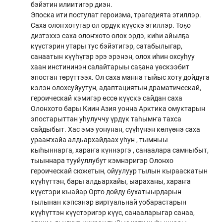
бэйэтин илиитигэр диэн.
Эпоска ити постулат героизма, трагедията этиллэр.
Саха олоҥхотугар ол ордук күүскэ этиллэр. Тоҕо
диэтэххэ саха олоҥхото олох эрдэ, киһи айылҕа
күүстэрин утары тус бэйэтигэр, сатабылыгар,
санаатын күүһүгэр эрэ эрэнэн, олох иһин охсуһуу
хаан инстининэн салайтарыы саҕана үөскээбит
эпостан төрүттээх. Ол саха манна тыйыс хоту дойдуга
кэлэн олохсуйуутун, адаптациятын драматическай,
героическай кэмигэр өссө күүскэ сайдан саха
Олонхото бары Киин Азия уонна Арктика омуктарын
эпостарыттан уһулуччу үрдүк таһымҥа тахса
сайдыбыт. Хас эмэ уонунан, сүүһүнэн көлүөнэ саха
урааҥхайа алдьархайдаах уһун , тымныы
кыһыннарга, хараҥа күннэргэ , санаалара самныбыт,
тыыннара тууйуллубут кэмнэригэр Олонхо
героическай сюжетын, ойуулуур тылын кырааскатын
күүһүттэн, бары алдьархайы, ыараханы, хараҥа
күүстэри кыайар Орто дойду бухатыырдарын
тылынан кэпсэнэр виртуальнай уобарастарын
күүһүттэн күүстэригэр күүс, санааларыгар санаа,