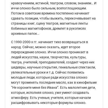
нравоучением, истиной, театром, словом, знанием… И
иччи олонхо было сильным, всепоглощающим.
Потом в советские времена постепенно начинает
сдавать позиции, чтобы выжить, перекочевывает на
страницы книг, сцену театров, магнитные ленты
бобинных магнитофонов, дремлет в рукописях
архивных папок…
С 1990-2000-х гг. начинает тихо возвращаться в
народ. Сейчас, можно сказать, идет второе
перерождение олонхо. Иччи олонхо проникает в
людей искусства, науки, творчества, культуры,
театра, учителей, преподавателей, создает через них
шедевры, научные открытия, гениальные спектакли,
увлекательные уроки и т.д. Сейчас появились
молодые люди, которые ради искусства олонхо
могут променять последнее масло, как в кинофильме
“Не хороните меня без Ивана”. Есть малолетние дети,
которые, исполняя олонхо, уже умеют создавать
атмосферу. Есть ученые, учителя, которые начали
расшифровывать некоторые формулы олонхо.