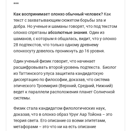
***
Как воспринимает олонхо обычный человек?
Как
текст с захватывающим сюжетом борьбы зла и
добра. Но ученые и шаманы говорят, что под текстом
олонхо спрятаны
абсолютные знания
. Один из
шаманов, с которым я общалась, видит, что у олонхо
28 подтекстов, что только одному древнему
олонхосуту довелось проникнуть до 16 уровня.
Один ученый физик говорит, что начинает
расшифровывать второй уровень подтекста. Биолог
из Таттинского улуса защитила кандидатскую
диссертацию по философии, доказав, что система
эпического Троемирия (Верхний, Средний, Нижний)
ведет к параллели расположения планет Солнечной
системы.
Физик стала кандидатом филологических наук,
доказав, что в олонхо образ Үрүҥ Аар Тойона – это
теория света. Его описание со всеми эпитетами,
метафорами – это что ни на есть описание