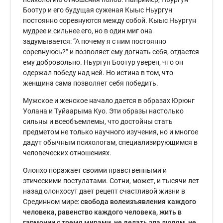
Боотур и его будущая суженая Кыыс Ньургун
постоянно соревнуются между собой. Кыыс Ньургун
мудрее и сильнее его, но в один миг она
задумывается: “А почему я с ним постоянно
соревнуюсь?” и позволяет ему догнать себя, отдается
ему добровольно. Ньургун Боотур уверен, что он
одержал победу над ней. Но истина в том, что
женщина сама позволяет себя победить.
Мужское и женское начало дается в образах Юрюнг
Уолана и Туйаарыма Куо. Эти образы настолько
сильны и всеобъемлемы, что достойны стать
предметом не только научного изучения, но и многое
дадут обычным психологам, специализирующимся в
человеческих отношениях.
Олонхо поражает своими нравственными и
этическими постулатами. Сотни, может, и тысячи лет
назад олонхосут дает рецепт счастливой жизни в
Срединном мире:
свобода волеизъявления каждого
человека, равенство каждого человека, жить в
гармонии с тремя мирами, не делать зла людям, не