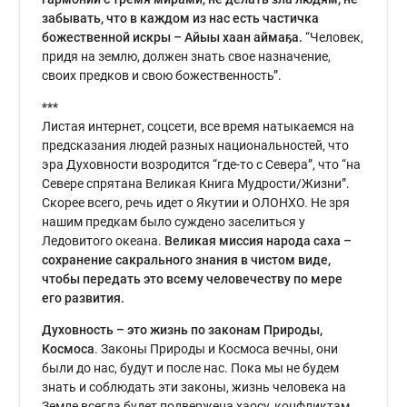
забывать, что в каждом из нас есть частичка
божественной искры – Айыы хаан аймаҕа.
“Человек,
придя на землю, должен знать свое назначение,
своих предков и свою божественность”.
***
Листая интернет, соцсети, все время натыкаемся на
предсказания людей разных национальностей, что
эра Духовности возродится “где-то с Севера”, что “на
Севере спрятана Великая Книга Мудрости/Жизни”.
Скорее всего, речь идет о Якутии и ОЛОНХО. Не зря
нашим предкам было суждено заселиться у
Ледовитого океана.
Великая миссия народа саха –
сохранение сакрального знания в чистом виде,
чтобы передать это всему человечеству по мере
его развития.
Духовность – это жизнь по законам Природы,
Космоса
. Законы Природы и Космоса вечны, они
были до нас, будут и после нас. Пока мы не будем
знать и соблюдать эти законы, жизнь человека на
Земле всегда будет подвержена хаосу, конфликтам,