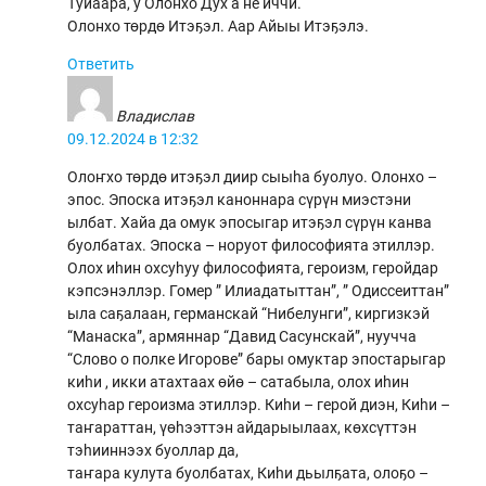
Туйаара, у Олонхо Дух а не иччи.
Олонхо төрдө Итэҕэл. Аар Айыы Итэҕэлэ.
Ответить
Владислав
09.12.2024 в 12:32
Олоҥхо төрдө итэҕэл диир сыыһа буолуо. Олонхо –
эпос. Эпоска итэҕэл каноннара сүрүн миэстэни
ылбат. Хайа да омук эпосыгар итэҕэл сүрүн канва
буолбатах. Эпоска – норуот философията этиллэр.
Олох иһин охсуһуу философията, героизм, геройдар
кэпсэнэллэр. Гомер ” Илиадатыттан”, ” Одиссеиттан”
ыла саҕалаан, германскай “Нибелунги”, киргизкэй
“Манаска”, армяннар “Давид Сасунскай”, нуучча
“Слово о полке Игорове” бары омуктар эпостарыгар
киһи , икки атахтаах өйө – сатабыла, олох иһин
охсуһар героизма этиллэр. Киһи – герой диэн, Киһи –
таҥараттан, үөһээттэн айдарыылаах, көхсүттэн
тэһииннээх буоллар да,
таҥара кулута буолбатах, Киһи дьылҕата, олоҕо –