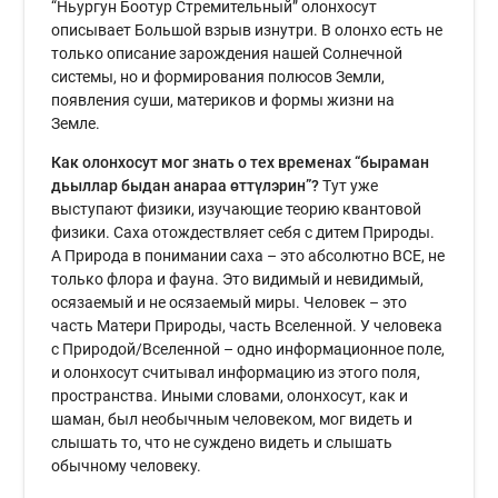
“Ньургун Боотур Стремительный” олонхосут
описывает Большой взрыв изнутри. В олонхо есть не
только описание зарождения нашей Солнечной
системы, но и формирования полюсов Земли,
появления суши, материков и формы жизни на
Земле.
Как олонхосут мог знать о тех временах “быраман
дьыллар быдан анараа өттүлэрин”?
Тут уже
выступают физики, изучающие теорию квантовой
физики. Саха отождествляет себя с дитем Природы.
А Природа в понимании саха – это абсолютно ВСЕ, не
только флора и фауна. Это видимый и невидимый,
осязаемый и не осязаемый миры. Человек – это
часть Матери Природы, часть Вселенной. У человека
с Природой/Вселенной – одно информационное поле,
и олонхосут считывал информацию из этого поля,
пространства. Иными словами, олонхосут, как и
шаман, был необычным человеком, мог видеть и
слышать то, что не суждено видеть и слышать
обычному человеку.