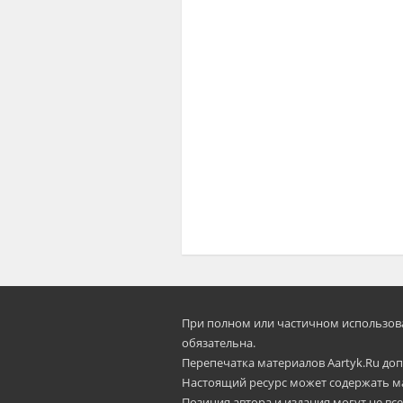
При полном или частичном использован
oбязательна.
Перепечатка материалов Aartyk.Ru допу
Настоящий ресурс может содержать м
Позиция автора и издания могут не все