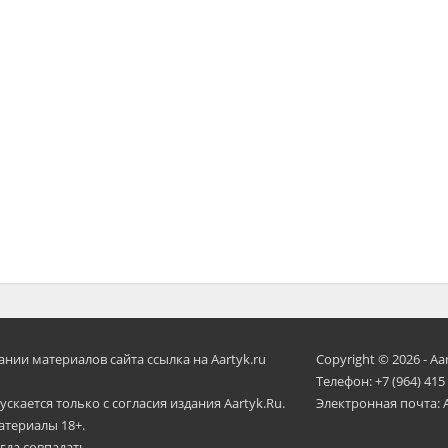
ии материалов сайта ссылка на Aartyk.ru
Copyright © 2026 - Aa
Телефон: +7 (964) 415
скается только с согласия издания Aartyk.Ru.
Электронная почта: 
атериалы 18+.
гда совпадать.