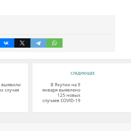
СЛЕДУЮЩЕЕ
и выявили
В Якутии на 9
х случая
января выявлено
9
125 новых
случаев COVID-19
ий