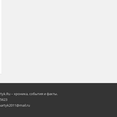
rtyk.Ru – хроника, события и факты.
 5623
Aartyk2011@mail.ru