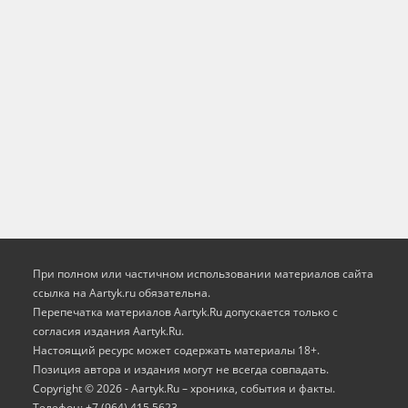
При полном или частичном использовании материалов сайта
ссылка на Aartyk.ru oбязательна.
Перепечатка материалов Aartyk.Ru допускается только с
согласия издания Aartyk.Ru.
Настоящий ресурс может содержать материалы 18+.
Позиция автора и издания могут не всегда совпадать.
Copyright © 2026 - Aartyk.Ru – хроника, события и факты.
Телефон: +7 (964) 415 5623