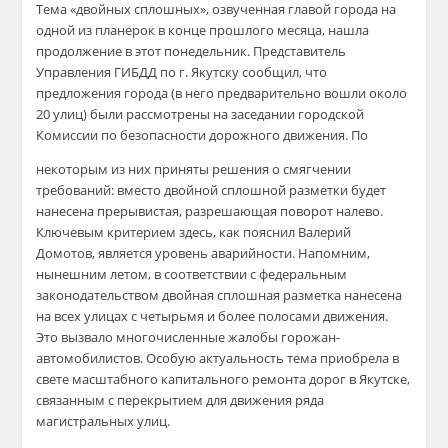
Тема «двойных сплошных», озвученная главой города на
одной из планерок в конце прошлого месяца, нашла
продолжение в этот понедельник. Представитель
Управления ГИБДД по г. Якутску сообщил, что
предложения города (в него предварительно вошли около
20 улиц) были рассмотрены на заседании городской
Комиссии по безопасности дорожного движения. По
некоторым из них приняты решения о смягчении
требований: вместо двойной сплошной разметки будет
нанесена прерывистая, разрешающая поворот налево.
Ключевым критерием здесь, как пояснил Валерий
Домотов, является уровень аварийности. Напомним,
нынешним летом, в соответствии с федеральным
законодательством двойная сплошная разметка нанесена
на всех улицах с четырьмя и более полосами движения.
Это вызвало многочисленные жалобы горожан-
автомобилистов. Особую актуальность тема приобрела в
свете масштабного капитального ремонта дорог в Якутске,
связанным с перекрытием для движения ряда
магистральных улиц.