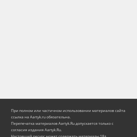
При полном или частичном использовании материалов сайта
ссылка на Aartyk.ru oбязательна.
Перепечатка материалов Aartyk.Ru допускается только с
согласия издания Aartyk.Ru.
Настоящий ресурс может содержать материалы 18+.