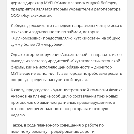
держал директор МУП «Жилкомсервис» Андрей Лебедев,
предприятие является вторым учредителем регоператора
ООО «Якутскэкосети».
Лебедев доложил, что на неделе направлены четыре иска о
взыскании задолженности по займам, которые
«Жилкомсервис» предоставлял «Якутскэкосети», на общую
сумму более 70 млн.рублей.
Однако второе поручение Авксентьевой – направить иск о
выводе из состава учредителей «Якутскэкосети» эстонской
фирмы, как не исполняющей обязанности – директор
МУПа еще не выполнил. Глава города потребовала решить
вопрос до средины наступившей недели.
К слову, председатель Административной комиссии Феликс
Антонов на планерке сообщил о составлении трех новых
протоколов об административных правонарушениях в
отношении регионального оператора за истекшую
неделю.
Также, в ходе планерного совещания о работе по
ямочному ремонту, гредейрованию дорог и