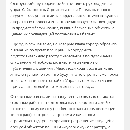
благоустройству территорий отчитались руководители
управ Сайсарского, Строительного и Промышленного
округов. Заслушав отчеты, Сардана Авксентьева поручила
оперативно провести инвентаризацию детских площадок
на предмет обслуживания, выявив бесхозные объекты, с
целью их последующей постановки на баланс.
Еще одна важная тема, на которую глава города обратила
внимание во время планерки – упорядочить
подготовительную работу с населением по публичным
слушаниям. «Необходимо внести изменения по
публичным слушаниям. Мало люди ходят. Большинство
жителей узнают о том, что будут что-то строить, уже после
того, как начинается стройка. Управы должны активнее
приглашать людей!» – отметила глава города.
Основными задачами на наступившую неделю остаются
сезонные работы – подготовка жилого фонда и сетей к
отопительному сезону (особенно в части термоизоляции
теплотрасс), контроль за сроками и качеством
строительства дорог, скорейшее разрешение ситуаций с
арендой объектов по ГЧП и «мусорному» оператору, а