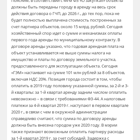
Поясним, в соответствии с 44-м ФЗ «О закупках» объекты
должны быть переданы городу в аренду на весь срок
действия договора о ГЧП, до 2026 г., до тех пор, пока не
будет полностью выплачена стоимость построенных за
счет партнера объектов, около 15 млрд. рублей. Сегодня
хозяйственный спор идет о сумме и механизмах оплаты
первого года аренды по муниципальному контракту. В
договоре аренды указано, что годовая арендная плата на
объект устанавливается не выше суммы налога на
имущество и платы по договору земельного участка,
предоставленного для эксплуатации объекта. Сегодня
«ГЭМ» настаивает на сумме 101 млн рублей за 8 объектов,
включая НДС 20%. Позиция города состоит в том, чтобы
оплатить в 2019 году половину указанной суммы, за 2-й и 3-
й кварталы: за 1-й квартал аренду задним числом оплатить
невозможно – в связи с требованиями ФЗ-44. А налоговые
платежи за 4-й квартал 2019 г. наступают в первом квартале
2020 г., в связи с чем в окружной администрации
справедливо считают, что сумма по договору аренды
должна быть внесена городом уже 2020 году. В мэрии
также признают возможным оплатить партнеру расходы
за 1-й квартал 2019 г. за счет субсидий. Задержка с