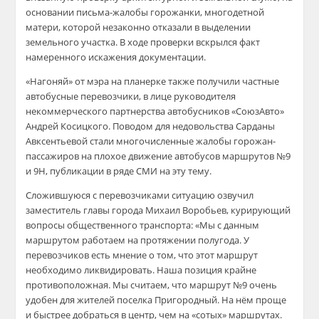
основании письма-жалобы горожанки, многодетной
матери, которой незаконно отказали в выделении
земельного участка. В ходе проверки вскрылся факт
намеренного искажения документации.
«Нагоняй» от мэра на планерке также получили частные
автобусные перевозчики, в лице руководителя
некоммерческого партнерства автобусников «СоюзАвто»
Андрей Косицкого. Поводом для недовольства Сарданы
Авксентьевой стали многочисленные жалобы горожан-
пассажиров на плохое движение автобусов маршрутов №9
и 9Н, публикации в ряде СМИ на эту тему.
Сложившуюся с перевозчиками ситуацию озвучил
заместитель главы города Михаил Воробьев, курирующий
вопросы общественного транспорта: «Мы с данным
маршрутом работаем на протяжении полугода. У
перевозчиков есть мнение о том, что этот маршрут
необходимо ликвидировать. Наша позиция крайне
противоположная. Мы считаем, что маршрут №9 очень
удобен для жителей поселка Пригородный. На нём проще
и быстрее добраться в центр, чем на «сотых» маршрутах.