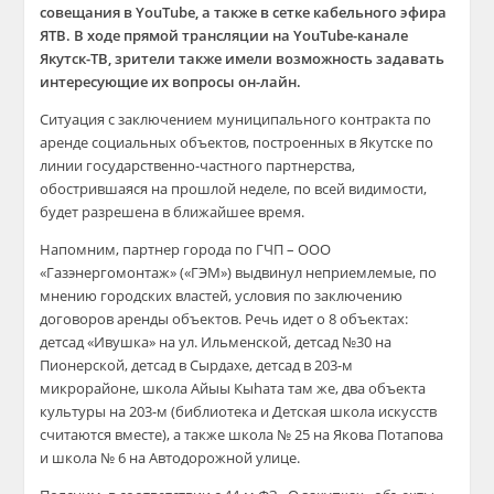
совещания в YouTube, а также в сетке кабельного эфира
ЯТВ. В ходе прямой трансляции на YouTube-канале
Якутск-ТВ, зрители также имели возможность задавать
интересующие их вопросы он-лайн.
Ситуация с заключением муниципального контракта по
аренде социальных объектов, построенных в Якутске по
линии государственно-частного партнерства,
обострившаяся на прошлой неделе, по всей видимости,
будет разрешена в ближайшее время.
Напомним, партнер города по ГЧП – ООО
«Газэнергомонтаж» («ГЭМ») выдвинул неприемлемые, по
мнению городских властей, условия по заключению
договоров аренды объектов. Речь идет о 8 объектах:
детсад «Ивушка» на ул. Ильменской, детсад №30 на
Пионерской, детсад в Сырдахе, детсад в 203-м
микрорайоне, школа Айыы Кыhата там же, два объекта
культуры на 203-м (библиотека и Детская школа искусств
считаются вместе), а также школа № 25 на Якова Потапова
и школа № 6 на Автодорожной улице.