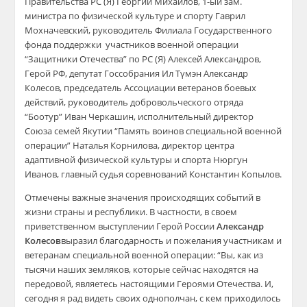
Правительства РС (Я) Георгий Михайлов, 1-ый зам.
министра по физической культуре и спорту Гаврил
Мохначевский, руководитель Филиала Государственного
фонда поддержки участников военной операции
“Защитники Отечества” по РС (Я) Алексей Александров,
Герой РФ, депутат Госсобрания Ил Түмэн Александр
Колесов, председатель Ассоциации ветеранов боевых
действий, руководитель добровольческого отряда
“Боотур” Иван Черкашин, исполнительный директор
Союза семей Якутии “Память воинов специальной военной
операции” Наталья Корнилова, директор центра
адаптивной физической культуры и спорта Нюргун
Иванов, главный судья соревнований Константин Копылов.
Отмечены важные значения происходящих событий в
жизни страны и республики. В частности, в своем
приветственном выступлении Герой России
Александр
Колесов
выразил благодарность и пожелания участникам и
ветеранам специальной военной операции: “Вы, как из
тысячи наших земляков, которые сейчас находятся на
передовой, являетесь настоящими Героями Отечества. И,
сегодня я рад видеть своих однополчан, с кем приходилось