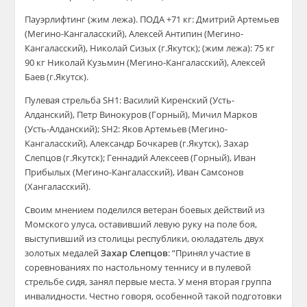
Пауэрлифтинг (жим лежа). ПОДА +71 кг: Дмитрий Артемьев
(Мегино-Кангаласский), Алексей Антипин (Мегино-
Кангаласский), Николай Сизых (г.Якутск); (жим лежа): 75 кг
90 кг Николай Кузьмин (Мегино-Кангаласский), Алексей
Баев (г.Якутск).
Пулевая стрельба SH1: Василий Киренский (Усть-
Алданский), Петр Винокуров (Горный), Мичил Марков
(Усть-Алданский); SH2: Яков Артемьев (Мегино-
Кангаласский), Александр Бочкарев (г.Якутск), Захар
Слепцов (г.Якутск); Геннадий Алексеев (Горный), Иван
Прибылых (Мегино-Кангаласский), Иван Самсонов
(Хангаласский).
Своим мнением поделился ветеран боевых действий из
Момского улуса, оставивший левую руку на поле боя,
выступивший из столицы республики, оюладатель двух
золотых медалей
Захар Слепцов
: “Принял участие в
соревнованиях по настольному теннису и в пулевой
стрельбе сидя, занял первые места. У меня вторая группа
инвалидности. Честно говоря, особенной такой подготовки