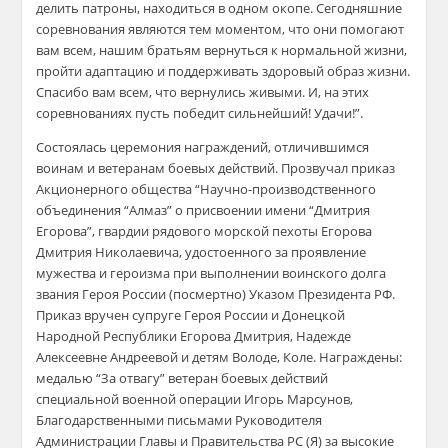
делить патроны, находиться в одном окопе. Сегодняшние
соревнования являются тем моментом, что они помогают
вам всем, нашим братьям вернуться к нормальной жизни,
пройти адаптацию и поддерживать здоровый образ жизни.
Спасибо вам всем, что вернулись живыми. И, на этих
соревнованиях пусть победит сильнейший! Удачи!”.
Состоялась церемония награждений, отличившимся
воинам и ветеранам боевых действий. Прозвучал приказ
Акционерного общества “Научно-производственного
объединения “Алмаз” о присвоении имени “Дмитрия
Егорова”, гвардии рядового морской пехоты Егорова
Дмитрия Николаевича, удостоенного за проявление
мужества и героизма при выполнении воинского долга
звания Героя России (посмертно) Указом Президента РФ.
Приказ вручен супруге Героя России и Донецкой
Народной Республики Егорова Дмитрия, Надежде
Алексеевне Андреевой и детям Володе, Коле. Награждены:
медалью “За отвагу” ветеран боевых действий
специальной военной операции Игорь Марсунов,
Благодарственными письмами Руководителя
Администрации Главы и Правительства РС (Я) за высокие