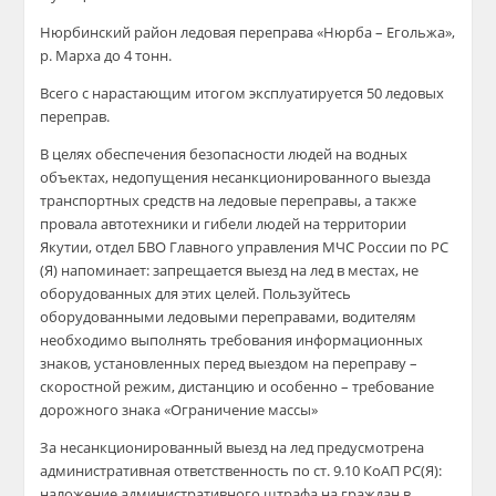
Нюрбинский район ледовая переправа «Нюрба – Егольжа»,
р. Марха до 4 тонн.
Всего с нарастающим итогом эксплуатируется 50 ледовых
переправ.
В целях обеспечения безопасности людей на водных
объектах, недопущения несанкционированного выезда
транспортных средств на ледовые переправы, а также
провала автотехники и гибели людей на территории
Якутии, отдел БВО Главного управления МЧС России по РС
(Я) напоминает: запрещается выезд на лед в местах, не
оборудованных для этих целей. Пользуйтесь
оборудованными ледовыми переправами, водителям
необходимо выполнять требования информационных
знаков, установленных перед выездом на переправу –
скоростной режим, дистанцию и особенно – требование
дорожного знака «Ограничение массы»
За несанкционированный выезд на лед предусмотрена
административная ответственность по ст. 9.10 КоАП РС(Я):
наложение административного штрафа на граждан в