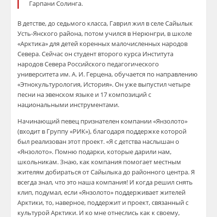
Гарпани Солинга.
В детстве, до седьмого класса, Гаврил жил в селе Сайылык
Усть-Янского района, потом учился в Нерюнгри, в школе
«Арктика» для детей коренных малочисленных народов
Севера. Сейчас он студент второго курса Института
народов Севера Российского педагогического
университета им. А. И. Герцена, обучается по направлению
«Этнокультурология, История». Он уже выпустил четыре
песни на эвенском языке и 17 композиций с
национальными инструментами.
Начинающий певец признателен компании «Янзолото»
(входит в Группу «РИК»), благодаря поддержке которой
был реализован этот проект. «Я с детства наслышан о
«Янзолото». Помню подарки, которые дарили нам,
школьникам. Знаю, как компания помогает местным
жителям добираться от Сайылыка до районного центра. Я
всегда знал, что это наша компания! И когда решил снять
клип, подумал, если «Янзолото» поддерживает жителей
Арктики, то, наверное, поддержит и проект, связанный с
культурой Арктики. И ко мне отнеслись как к своему,