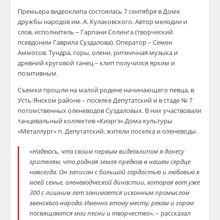
Премьера видеоклипа состоялась 7 сентября в Доме
дружбы народов им. А. Кулаковского. Автор мелодии и
слов, исполнитель – Гарпани Солинга (творческий
псевдоним Гаврила Суздалова). Оператор – Семен
Аммосов. Тундра, горы, олени, ритмичная музыка и
древний круговой танец – клип получился ярким и
позитивным.
Съемки прошли на малой родине начинающего певца, в
Усть-Янском районе – поселке Депутатский и в стаде № 7
потомственных оленеводов Суздаловых. В них участвовали
танцевальный коллектив «Киэргэ» Дома культуры
«Металлург» п. Депутатский, жители поселка и оленеводы.
«
Надеюсь, что своим первым видеоклипом я донесу
зрителям, что родная земля предков в нашем сердце
навсегда. Он записан с большой гордостью и любовью к
моей семье, оленеводческой династии, которая вот уже
300 с лишним лет занимается исконным промыслом
эвенского народа. Именно этому месту, рекам и горам
посвящаются мои песни и творчество
», – рассказал