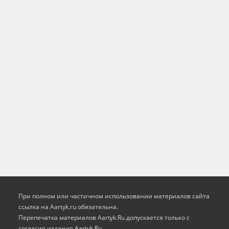
При полном или частичном использовании материалов сайта
ссылка на Aartyk.ru oбязательна.
Перепечатка материалов Aartyk.Ru допускается только с
согласия издания Aartyk.Ru.