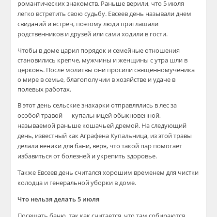
романтических знакомств. Раньше верили, что 5 июля
легко встретить свою судьбу. Евсеев день называли днем
свиданий и встреч, поэтому люди приглашали
родственников и друзей или сами ходили в гости.
Чтобы в доме царил порядок и семейные отношения
становились крепче, мужчины и женщины с утра шли в
церковь. После молитвы они просили священномученика
о мире в семье, благополучии в хозяйстве и удаче в
полевых работах.
В этот день сельские знахарки отправлялись в лес за
особой травой — купальницей обыкновенной,
называемой раньше кошачьей дремой. На следующий
день, известный как Аграфена Купальница, из этой травы
делали веники для бани, веря, что такой пар помогает
избавиться от болезней и укрепить здоровье.
Также Евсеев день считался хорошим временем для чистки
колодца и генеральной уборки в доме.
Что нельзя делать 5 июля
Посещать баню, так как считается, что там собираются