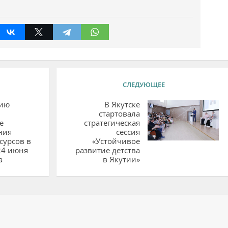
СЛЕДУЮЩЕЕ
нию
В Якутске
стартовала
е
стратегическая
ния
сессия
сурсов в
«Устойчивое
24 июня
развитие детства
а
в Якутии»
ий