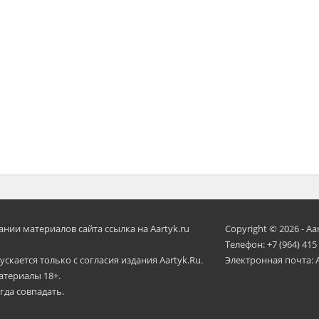
ии материалов сайта ссылка на Aartyk.ru
Copyright © 2026 - Aa
Телефон: +7 (964) 415
скается только с согласия издания Aartyk.Ru.
Электронная почта: 
атериалы 18+.
гда совпадать.