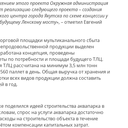
жением этого проекта Окружная администрация
ит реализацию следующего проекта – создания
ого центра города Якутска по схеме концессии у
 будущему Ленскому мосту
», – отметил Евгений
 торговой площадки мультиканального сбыта
непродовольственной продукции выделен
зработана концепция, проведены
ты по потребности и площади будущего ТЛЦ.
я ТЛЦ рассчитана на минимум 3,5 млн тонн
 560 паллет в день. Общая выручка от хранения и
тки всех видов продукции должна составить
й в год.
же поделился идеей строительства аквапарка в
 словам, спрос на услуги аквапарка достаточно
асходы на строительство объекта в течение
чётом компенсации капитальных затрат.