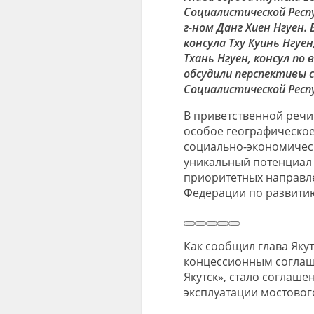
Социалистической Респ
г-ном Данг Хиен Нгуен.
консула Тху Куинь Нгуе
Тхань Нгуен, консул по
обсудили перспективы 
Социалистической Респ
В приветственной речи
особое географическое
социально-экономическ
уникальный потенциал 
приоритетных направл
Федерации по развитию
Как сообщил глава Яку
концессионным соглаш
Якутск», стало соглаше
эксплуатации мостового