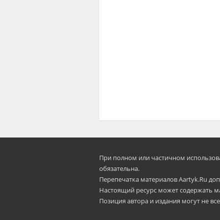
При полном или частичном использован
oбязательна.
Перепечатка материалов Aartyk.Ru допу
Настоящий ресурс может содержать м
Позиция автора и издания могут не все