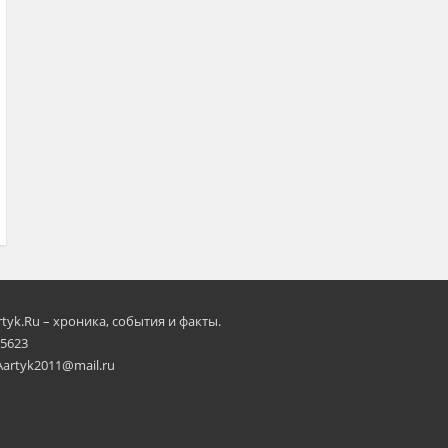
rtyk.Ru – хроника, события и факты.
 5623
Aartyk2011@mail.ru