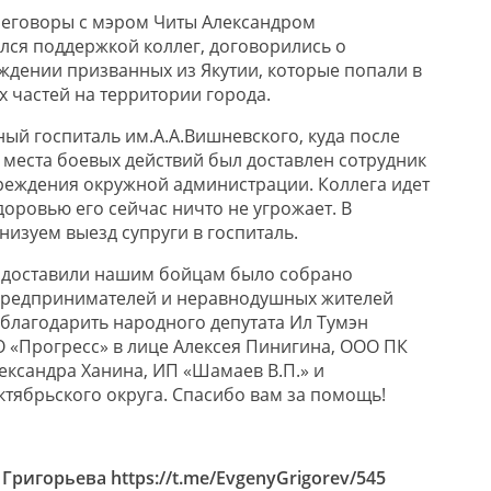
реговоры с мэром Читы Александром
ся поддержкой коллег, договорились о
дении призванных из Якутии, которые попали в
 частей на территории города.
ный госпиталь им.А.А.Вишневского, куда после
 места боевых действий был доставлен сотрудник
реждения окружной администрации. Коллега идет
доровью его сейчас ничто не угрожает. В
изуем выезд супруги в госпиталь.
ы доставили нашим бойцам было собрано
предпринимателей и неравнодушных жителей
облагодарить народного депутата Ил Тумэн
 «Прогресс» в лице Алексея Пинигина, ООО ПК
ександра Ханина, ИП «Шамаев В.П.» и
тябрьского округа. Спасибо вам за помощь!
Григорьева https://t.me/EvgenyGrigorev/545