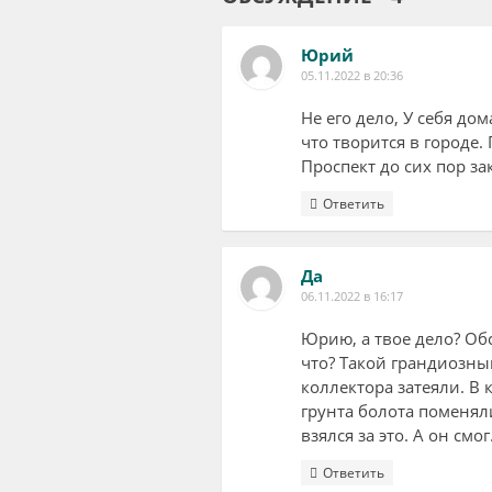
Юрий
05.11.2022 в 20:36
Не его дело, У себя дом
что творится в городе
Проспект до сих пор з
Ответить
Да
06.11.2022 в 16:17
Юрию, а твое дело? Обс
что? Такой грандиозны
коллектора затеяли. В 
грунта болота поменяли
взялся за это. А он смог
Ответить