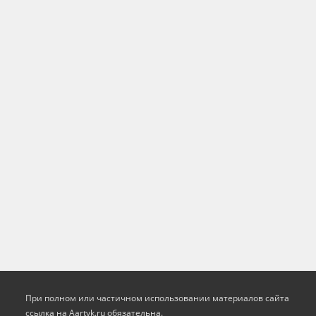
При полном или частичном использовании материалов сайта
ссылка на Aartyk.ru oбязательна.