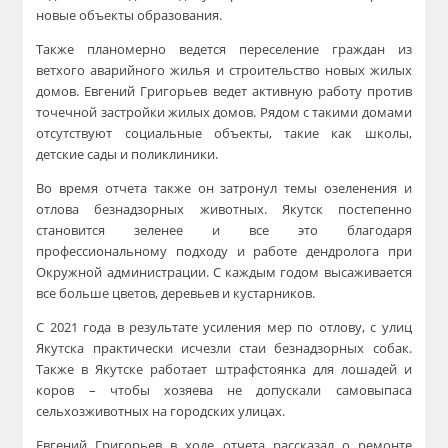
новые объекты образования.
Также планомерно ведется переселение граждан из
ветхого аварийного жилья и строительство новых жилых
домов. Евгений Григорьев ведет активную работу против
точечной застройки жилых домов. Рядом с такими домами
отсутствуют социальные объекты, такие как школы,
детские сады и поликлиники.
Во время отчета также он затронул темы озеленения и
отлова безнадзорных животных. Якутск постепенно
становится зеленее и все это благодаря
профессиональному подходу и работе дендролога при
Окружной администрации. С каждым годом высаживается
все больше цветов, деревьев и кустарников.
С 2021 года в результате усиления мер по отлову, с улиц
Якутска практически исчезли стаи безнадзорных собак.
Также в Якутске работает штрафстоянка для лошадей и
коров – чтобы хозяева не допускали самовыпаса
сельхозживотных на городских улицах.
Евгений Григорьев в ходе отчета рассказал о ремонте