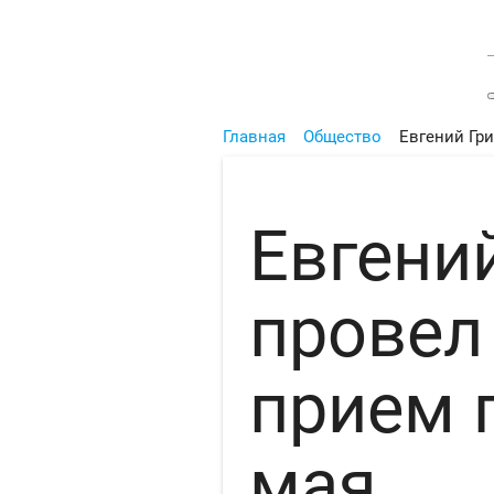
Главная
Общество
Евгений Гр
Евгени
провел
прием 
мая