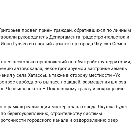
 Григорьев провел прием граждан, обратившихся по личным
твовали руководитель Департамента градостроительства и
Иван Гуляев и главный архитектор города Якутска Семен
 внес несколько предложений по обустройству территории,
жению автовокзала, неконтролируемой застройке земель
ения у села Хатассы, а также в сторону местности «Үс
л вопрос свободного выпаса лошадей, размещения шлюза
 ул. Чернышевского – Покровскому тракту и сокращению
о в рамках реализации мастер-плана города Якутска будет
по берегоукреплению, строительству системы
проточности городского канала и оздоровлению озер