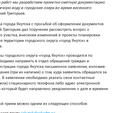
 работ мы разработаем проектно-сметную документацию.
ечную воду в городские озера во время весеннего
ний Григорьев.
а города Якутска с просьбой об оформлении документов
й Григорьев дал поручение рассмотреть вопрос о
о участка, внесении изменений в проекты планировки
 территории городского округа «город Якутск» в
а.
 городского округа «город Якутск» проводится по
бходимо направить в отдел обращений граждан и
страции города Якутска письменное заявление, изложив
ения (при их наличии) о том, куда заявитель обращался за
. В заявлении необходимо указать свои контактные
или) стационарного телефона либо адрес электронной
а который будет направлено уведомление о дате и времени
ый прием можно одним из следующих способов:
нную почту
yakutsk@yakadm.ru
;