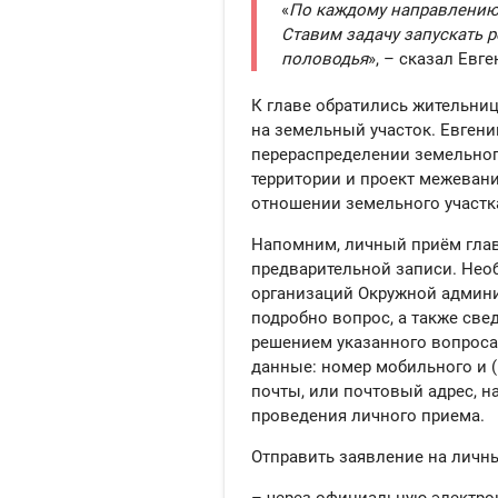
«
По каждому направлению
Ставим задачу запускать р
половодья
», – сказал Евге
К главе обратились жительниц
на земельный участок. Евгени
перераспределении земельног
территории и проект межевания
отношении земельного участк
Напомним, личный приём главы
предварительной записи. Нео
организаций Окружной админи
подробно вопрос, а также свед
решением указанного вопроса
данные: номер мобильного и (
почты, или почтовый адрес, н
проведения личного приема.
Отправить заявление на личн
– через официальную электро