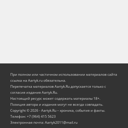
При полном или частичном использовании материалов сайта
ссылка на Aartyk.ru oбязательна.
Перепечатка материалов Aartyk.Ru допускается только с
согласия издания Aartyk.Ru.
Настоящий ресурс может содержать материалы 18+.
Позиция автора и издания могут не всегда совпадать.
Copyright © 2026 - Aartyk.Ru – хроника, события и факты.
Телефон: +7 (964) 415 5623
Электронная почта: Aartyk2011@mail.ru