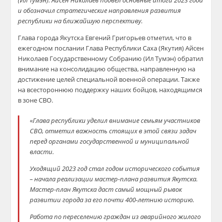
(Ил Тумэн). Айсен Николаев подвел основные итоги 2023 года
и обозначил стратегические направления развития
республики на ближайшую перспективу.
Глава города Якутска Евгений Григорьев отметил, что в
ежегодном послании Глава Республики Саха (Якутия) Айсен
Николаев Государственному Собранию (Ил Тумэн) обратил
внимание на консолидацию общества, направленную на
достижение целей специальной военной операции. Также
на всестороннюю поддержку наших бойцов, находящимся
в зоне СВО.
«
Глава республики уделил внимание семьям участников
СВО, отметил важность стоящих в этой связи задач
перед органами государственной и муниципальной
власти.
Уходящий 2023 год стал годом исторического события
– начала реализации мастер-плана развития Якутска.
Мастер-план Якутска даст самый мощный рывок
развитии города за его почти 400-летнию историю.
Работа по переселению граждан из аварийного жилого