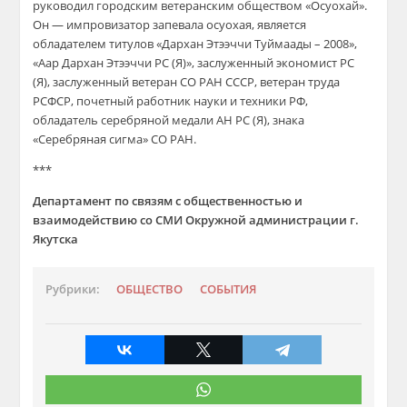
руководил городским ветеранским обществом «Осуохай».
Он — импровизатор запевала осуохая, является
обладателем титулов «Дархан Этээччи Туймаады – 2008»,
«Аар Дархан Этээччи РС (Я)», заслуженный экономист РС
(Я), заслуженный ветеран СО РАН СССР, ветеран труда
РСФСР, почетный работник науки и техники РФ,
обладатель серебряной медали АН РС (Я), знака
«Серебряная сигма» СО РАН.
***
Департамент по связям с общественностью и
взаимодействию со СМИ Окружной администрации г.
Якутска
Рубрики:
ОБЩЕСТВО
СОБЫТИЯ