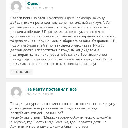
Юрист
26.02.2021 в 01:32
Ставки повышаются. Так скоро и до миллиарда на кону
дойдёт. всем претендентам дополнительный стимул. А Ил
дархан дурость сотворил. Он что, из каких закромов такие
подкачки обещает? Притом, если подразумевается что
едросовская большинство ил тумэн тоже заранее в согласии,
то дело пахнет нарушением выборного закона. Откровенный
подкуп избирателей в пользу одного кандидата. Или Ил
дархан должен встретиться с каждым кандидатом и
подтвердить, что при любом победителе 100 миллионов
городу будет выделен. Дело за юристами кандидатов. Вот и
поглядим, кто всерьёз, а кто, так, подставной клоун.
Ответить
На карту поставили все
26.02.2021 в 08:38
Товарищи журналисты вместо того, что постить статьи друг у
друга сделайте нормальное расследование, откуда
республика эти деньги нашла?
Республика строит “Международную Арктическую школу” в
г.Якутске, где Якутск и где Арктика, где не учатся дети из
Арктики. А настоящую школу в Арктике строит