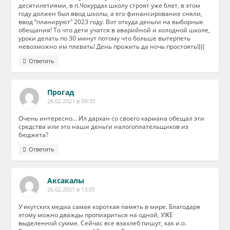
десятилетиями, в п.Чокурдах школу строят уже 6лет, в этом
году должен был ввод школы, а его финансирование сняли,
ввод “планируют” 2023 году. Вот откуда деньги на выборные
обещания! То что дети учатся в аварийной и холодной школе,
уроки делать по 30 минут потому что больше вытерпеть
невозможно им плевать! День прожить да ночь простоять!(((
Ответить
Прогад
26.02.2021 в 09:33
Очень интересно… Ил дархан со своего кармана обещал эти
средства или это наши деньги налогоплательщиков из
бюджета?
Ответить
Аксакалы
26.02.2021 в 13:05
У якутских медиа самая короткая память в мире. Благодаря
этому можно дважды пропиариться на одной, УЖЕ
выделенной сумме. Сейчас все взахлеб пишут, как и.о.