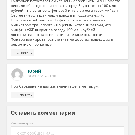
Григорьев встретился с Айсеном Сергеевичем, и они вместе
решили облагодетельствовать город Якутск аж на 100 млн.
рублей – на установку фонарей и теплых остановок. «Айсен
Сергеевич услышал наши доводы и поддержал…» (с)
Персонажи забыли, что 12 февраля и.о. встречался с
министром транспорта Сивцевым, который заявил, что
минфин УЖЕ выделило городу 100 млн. рублей
дополнительно на освещение и теплые остановки.
Фонари планировалось ставить на дорогах, вошедших в
ремонтную программу.
Ответить
Юрий
01.03.2021 в 21:38
При Сардаане не дал же, значить дела не так уж.
Ответить
Оставить комментарий
Комментарий