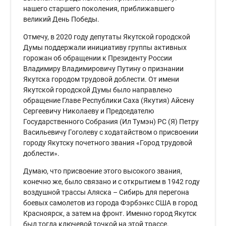
нашего старшего поколения, приближавшего
великий День Победы.
Отмечу, в 2020 году депутаты Якутской городской
Думы поддержали инициативу группы активных
горожан об обращении к Президенту России
Владимиру Владимировичу Путину о признании
Якутска городом трудовой доблести. От имени
Якутской городской Думы было направлено
обращение Главе Республики Саха (Якутия) Айсену
Сергеевичу Николаеву и Председателю
Государственного Собрания (Ил Тумэн) РС (Я) Петру
Васильевичу Гоголеву с ходатайством о присвоении
городу Якутску почетного звания «Город трудовой
доблести».
Думаю, что присвоение этого высокого звания,
конечно же, было связано и с открытием в 1942 году
воздушной трассы Аляска – Сибирь для перегона
боевых самолетов из города Фэрбэнкс США в город
Красноярск, а затем на фронт. Именно город Якутск
был тогда ключевой точкой на этой трассе.