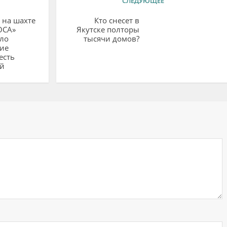
СЛЕДУЮЩЕЕ
 на шахте
Кто снесет в
ОСА»
Якутске полторы
ло
тысячи домов?
ие
есть
й
ий