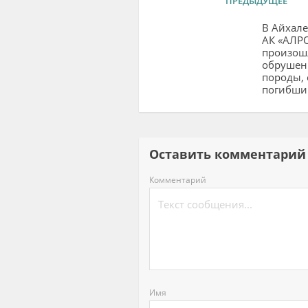
ПРЕДЫДУЩЕЕ
В Айхале
АК «АЛР
произош
обрушен
породы, 
погибши
Оставить комментар
Комментарий
Имя