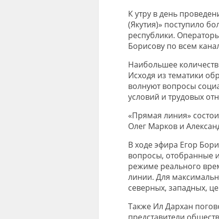
К утру в день проведе
(Якутия)» поступило бо
республики. Оператор
Борисову по всем кана
Наибольшее количеств
Исходя из тематики об
волнуют вопросы соци
условий и трудовых от
«Прямая линия» состои
Олег Марков и Алексан
В ходе эфира Егор Бор
вопросы, отобранные и
режиме реального врем
линии. Для максимальн
северных, западных, ц
Также Ил Дархан погов
представители обществ