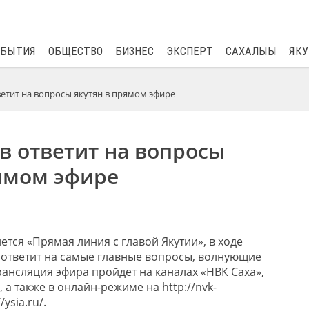
$
81.41
0.48
ОБЫТИЯ
ОБЩЕСТВО
БИЗНЕС
ЭКСПЕРТ
САХАЛЫЫ
ЯКУ
ветит на вопросы якутян в прямом эфире
в ответит на вопросы
рямом эфире
нется «Прямая линия с главой Якутии», в ходе
 ответит на самые главные вопросы, волнующие
рансляция эфира пройдет на каналах «НВК Саха»,
, а также в онлайн-режиме на http://nvk-
/ysia.ru/.