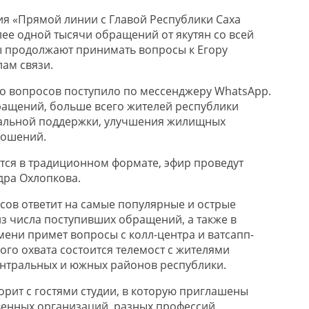
ния «Прямой линии с Главой Республики Саха
лее одной тысячи обращений от якутян со всей
ы продолжают принимать вопросы к Егору
лам связи.
о вопросов поступило по мессенджеру WhatsApp.
ращений, больше всего жителей республики
альной поддержки, улучшения жилищных
ношений.
тся в традиционном формате, эфир проведут
дра Охлопкова.
исов ответит на самые популярные и острые
з числа поступивших обращений, а также в
ени примет вопросы с колл-центра и ватсапп-
ого охвата состоится телемост с жителями
ентральных и южных районов республики.
орит с гостями студии, в которую приглашены
енных организаций, разных профессий,