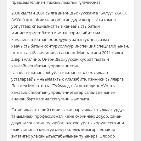
председателинэн тахсыылаахтык үлэлээбитэ.
2000 сылтан 2001 сылга диэри Дьокуускайга “Бүлүү” ҮХАПХ
ААУо бэрэстэбиитэлистибэтин дир
иэктэрэ
. Ити кэмҥэ
уопуттаах специалист тыа хаһаайыстыбатын
министиэристибэтин иһинэн тэриллибит тыа
хаһаайыстыбатын бородууксуйатын уонна с
иэмэ
хаачыстыбатын хонтуруоллуур инспекция специалиһынан
,
онтон салайааччытынан ананар. Манна кини 2011 сылга
диэри үлэлиир. Онтон Дьокуускай
куорат тыатын
хаһаайыстыбатын управлениетын
салайааччытын
солбуйааччытынан
элбэх сыллар
усталара
айымньылаахтык үлэлээбитэ
.
Кэнники сылларга
Пелагея Молотовна “Туймаада” Агрохолдинг АУо тыа
хаһаайыстыбатын управлениетыгар салайааччынан
ананан бэрт кэскиллээх үлэни ыыппыта.
Сатабыллаах тэрийээччи,
ылыннарыылаах тыллаах
үрдүк
таһымнаах
профессионал,
көнө сүрүннээх доҕор, хаһан
даҕаны санаатын түһэрбэт, олоххо ураты көрүүлээх киһи
быһыытынан кини үлэлиир коллективыгар, алтыһар
эйгэтигэр улахан ытыктабылынан туһанара. Олорор