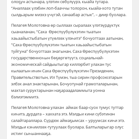
олоҕун астынара, үлэтин сөбүлүүрэ, кыайа тутара.
“Аналлаах үлэбин лоп-бааччы толорон, кыайа-хото тутан
сылдьарым миэхэ үчүгэй, санаабар астык”, – диир буолара.
Пелагея Молотовна өр сыллаах сыралаах үлэтэ
үрдүктүк
сыаналанан, “Саха Өрөспүүбүлүкэтин тыатын
хаьаайыстыбатын үтүөлээх үлэһитэ” бочуоттаах аатынан,
“Саха Өрөспүүбүлүкэтин тыатын хаьаайыстыбатын
туйгуна” бочуоттаах знагынан, Саха Өрөспүүбүлүкэтин
государственноһын бөҕөргөтүүгэ, социальнай-
экономическай сайдыытыгар киллэрбит улахан тус
кылаатын иһин Саха Өрөспүүбүлүкэтин
Президенин
,
Правительствотын, Ил Түмэн,
т
ыа сирин профсоюзтарын
элбэх анал знактарынан, Бочуотунай грамоталарынан,
махтал суруктарынан
наҕараадаламмыта уонна
бэлиэтэммитэ.
П
елагея
Молотовна улахан аймах баар-суох тумус туттар
киһитэ, дурдата – хаххата этэ. Мэлдьи кини сүбэтинэн
салайтараллара. Сүрдээх аймаҕымсах – уруумсах киһи этэ.
Мэлдьи кэһиилээх-тутуулаах буолара. Балтыларыгар олус
истиҥ сыһыаннааҕа.