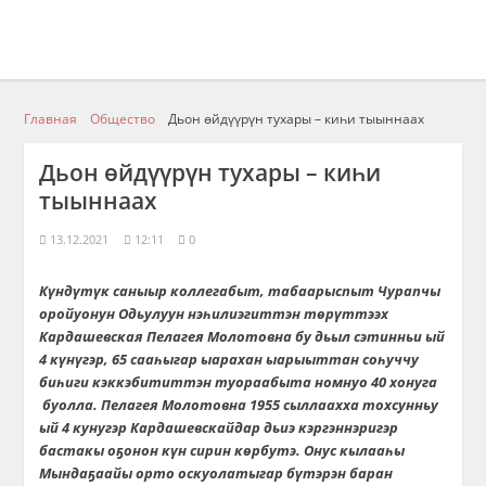
Главная
Общество
Дьон өйдүүрүн тухары – киһи тыыннаах
Дьон өйдүүрүн тухары – киһи
тыыннаах
13.12.2021
12:11
0
Күндүтүк саныыр коллегабыт, табаарыспыт Чурапчы
оройуонун Одьулуун нэһилиэгиттэн төрүттээх
Кардашевская Пелагея Молотовна бу дьыл сэтинньи ый
4 к
ү
н
ү
гэр, 65 сааһыгар ыарахан ыарыыттан соһуччу
биһиги кэккэбититтэн туораабыта номнуо 40 хонуга
буолла. Пелагея Молотовна 1955 сыллаахха тохсунньу
ый 4 кунугэр Кардашевскайдар дьиэ кэргэннэригэр
бастакы оҕонон күн сирин көрбутэ. Онус кылааһы
Мындаҕаайы орто оскуолатыгар бүтэрэн баран