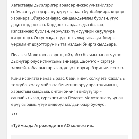
Хатастааҕы дьиэлэригэр араас эриэккэс үүнээйилэри
сөбүлээн үүннэрэрэ, күндүтүк санаан бүөбэйдиирэ, көрөрө-
харайара. Эйэҕэс-сайаҕас, сайдам-дьэллэм буолан, үгүс
доҕоттордоох этэ. Көрдөөх-нардаах, дьээбэлээх,
кэпсээннээх буолан, үөрүүлээх түмсүүлэри көҕүлүүрэ,
киэргэтэрэ. Оскуолаҕа, студент сылларынааҕы бииргэ
үөрэммит доҕотторун кытта мэлдьи бииргэ сылдьара.
Пелагея Молотовна кэргэн, ийэ, эбээ быһыытынан чугас
дьонугар олус исти
ҥ
сы
һ
ыаннааҕа. Дьо
ҥҥ
о – сэргэҕэ
элэккэй, табаарыстарыгар, доҕотторугар бэриниилээх этэ.
Кини ис эйгэтэ наһаа ыраас, баай, киэҥ, холку этэ. Сахалыы
толкуйа, холку майгыта биһигини өрүү араҥаччылыы,
харыстыы сылдьыа, онтон биһиги өйбүтүгэр –
санаабытыгар, сүрэхпитигэр
Пелагея Молотовна туһунан
өрүү сырдык, үтүө өйдөбүл мэлдьи баар буолуо.
***
«Туймаада Агрохолдинг» АО коллектива