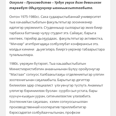
Оскуола – Производство – Үрдүк үөрэх диэн девиһинэн
төрөөбүт Одьулуунугар
ыанньыксыттаабыта
.
Онтон
1975-1980сс. Саха судаарыстыбаннай университет
тыа хаһаайыстыбатын факультетыгар зооинженер
идэтигэр
үөрэммитэ. Студенныыр сылларыгар эмиэ биир
тарбахха баттанар чулуу студент этэ. Сайаҕас, барыга
көхтөөх, тэрийэр дьоҕурдаах, факультетыгар активистка,
“
Мичээр” агитбригадаҕа солбуллубат конферансье этэ,
мэлдьи кинини дьуөгэлэрэ
,
бииргэ үөрэнэр табаарыстара
тулалыыллара.
1980с. үөрэҕин бүтэрээт, Тыа хаьаайыстыбатын
Минист
иэ
р
и
ст
ибэтин
анааһынынан Бүлүү оройуонугар
“Мастаах” со
пхуос
Халбаакытааҕы отделениетыгар
ү
лэтин
зоотехнигынан саҕалаабыта, Барытыгар дэгиттэр
билиилээх эдэр специалист үлэ үөһүгэр түспүтэ. Анаммыт
үлэтигэр бэриниилээх буолан сүүрбэ
сыл устата, бары
күүһүн-кыаҕын ууран,
ситиһиилээхти
к үлэлээбитэ.
Зоотехниктан саҕалаан, кэлин со
пхуос
ыһыллан
производственнай кооператив тэриллибитигэр
бэрэссэдээтэл
солбуйааччытынан, профком