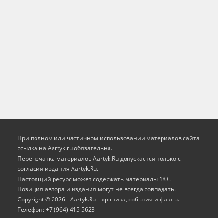
При полном или частичном использовании материалов сайта
ссылка на Aartyk.ru oбязательна.
Перепечатка материалов Aartyk.Ru допускается только с
согласия издания Aartyk.Ru.
Настоящий ресурс может содержать материалы 18+.
Позиция автора и издания могут не всегда совпадать.
Copyright © 2026 - Aartyk.Ru – хроника, события и факты.
Телефон: +7 (964) 415 5623